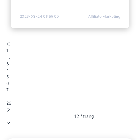
2026-03-24 06:55:00
Affiliate Marketing
1
...
3
4
5
6
7
...
29
12 / trang