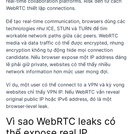
real-time collaboration platforms. Risk đến từ cách
WebRTC thiết lập connections.
Để tạo real-time communication, browsers dùng các
technologies như ICE, STUN và TURN để tìm
workable network paths giữa các peers. WebRTC
media và data traffic có thể được encrypted, nhưng
encryption không tự động hide mọi connection
candidate. Nếu browser expose một IP address đáng
lẽ phải giữ private, websites có thể thấy nhiều
network information hơn mức user mong đợi.
Ví dụ, một user có thể connect to a VPN và kỳ vọng
websites chỉ thấy VPN IP. Nếu WebRTC vẫn reveal
original public IP hoặc IPv6 address, đó là một
browser-level leak.
Vì sao WebRTC leaks có
thể expose real IP