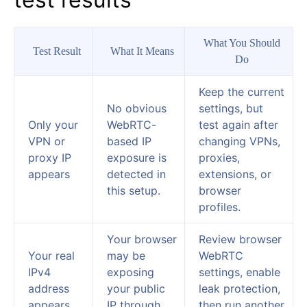
What You Should
Test Result
What It Means
Do
Keep the current
No obvious
settings, but
Only your
WebRTC-
test again after
VPN or
based IP
changing VPNs,
proxy IP
exposure is
proxies,
appears
detected in
extensions, or
this setup.
browser
profiles.
Your browser
Review browser
Your real
may be
WebRTC
IPv4
exposing
settings, enable
address
your public
leak protection,
appears
IP through
then run another