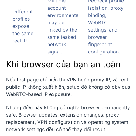
Multiple
Recheck profile
account
isolation, proxy
Different
environments
binding,
profiles
may be
WebRTC
expose
linked by the
settings, and
the same
same leaked
browser
real IP
network
fingerprint
signal.
configuration.
Khi browser của bạn an toàn
Nếu test page chỉ hiển thị VPN hoặc proxy IP, và real
public IP không xuất hiện, setup đó không có obvious
WebRTC-based IP exposure.
Nhưng điều này không có nghĩa browser permanently
safe. Browser updates, extension changes, proxy
replacement, VPN configuration và operating system
network settings đều có thể thay đổi result.