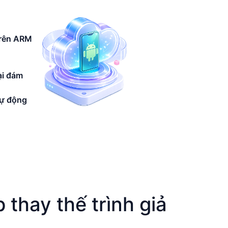
trên ARM
ại đám
tự động
 thay thế trình giả