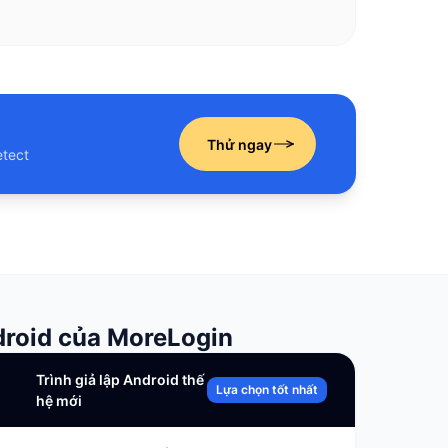
Thử ngay
etect
ndroid của MoreLogin
Trình giả lập Android thế
Lựa chọn tốt nhất
hệ mới