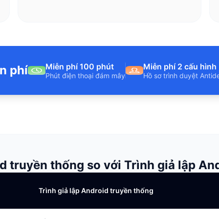
Miễn phí 100 phút
Miễn phí 2 cấu hình
n phí
Phút điện thoại đám mây
Hồ sơ trình duyệt Antid
id truyền thống so với Trình giả lập A
Trình giả lập Android truyền thống