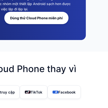
c nhóm một thiết lập Android sạch hơn được
ệc lặp đi lặp lại.
Dùng thử Cloud Phone miễn phí
oud Phone thay vì
 truy cập
TikTok
Facebook