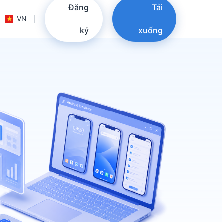
Đăng
Tải
VN
ký
xuống