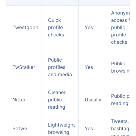
Anonymou
Quick
access for
Tweetgoon
profile
Yes
public
checks
profile
checks
Public
Public
TwStalker
profiles
Yes
browsing
and media
Cleaner
Public pos
Nitter
public
Usually
reading
reading
Tweets,
Lightweight
Sotwe
Yes
hashtags,
browsing
and media