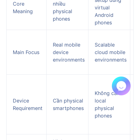
setup dùng
t
Core
nhiều
virtual
r
Meaning
physical
Android
e
phones
phones
a
C
Real mobile
Scalable
l
Main Focus
device
cloud mobile
i
environments
environments
i
k
C
p
Không cần
s
Device
Cần physical
local
p
Requirement
smartphones
physical
b
phones
h
m