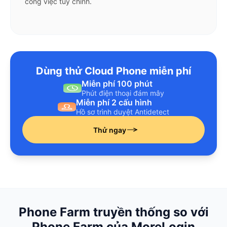
công việc tùy chỉnh.
Dùng thử Cloud Phone miễn phí
Miễn phí 100 phút
Phút điện thoại đám mây
Miễn phí 2 cấu hình
Hồ sơ trình duyệt Antidetect
Thử ngay
Phone Farm truyền thống so với
Phone Farm của MoreLogin