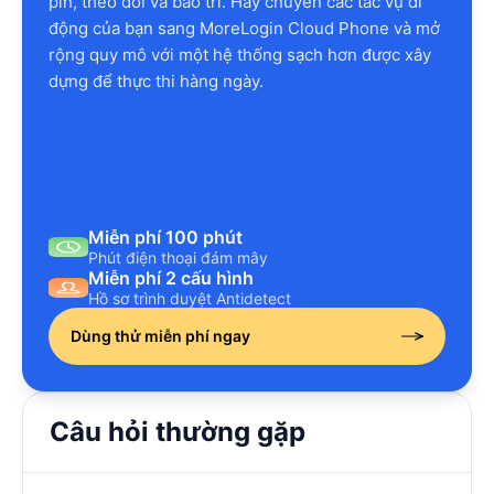
pin, theo dõi và bảo trì. Hãy chuyển các tác vụ di
động của bạn sang MoreLogin Cloud Phone và mở
rộng quy mô với một hệ thống sạch hơn được xây
dựng để thực thi hàng ngày.
Miễn phí 100 phút
Phút điện thoại đám mây
Miễn phí 2 cấu hình
Hồ sơ trình duyệt Antidetect
Dùng thử miễn phí ngay
Câu hỏi thường gặp