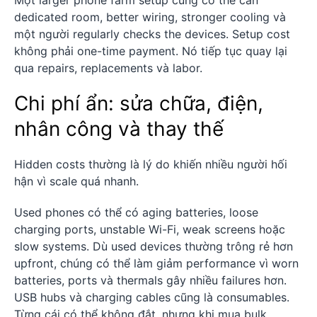
Một larger phone farm setup cũng có thể cần
dedicated room, better wiring, stronger cooling và
một người regularly checks the devices. Setup cost
không phải one-time payment. Nó tiếp tục quay lại
qua repairs, replacements và labor.
Chi phí ẩn: sửa chữa, điện,
nhân công và thay thế
Hidden costs thường là lý do khiến nhiều người hối
hận vì scale quá nhanh.
Used phones có thể có aging batteries, loose
charging ports, unstable Wi-Fi, weak screens hoặc
slow systems. Dù used devices thường trông rẻ hơn
upfront, chúng có thể làm giảm performance vì worn
batteries, ports và thermals gây nhiều failures hơn.
USB hubs và charging cables cũng là consumables.
Từng cái có thể không đắt, nhưng khi mua bulk,