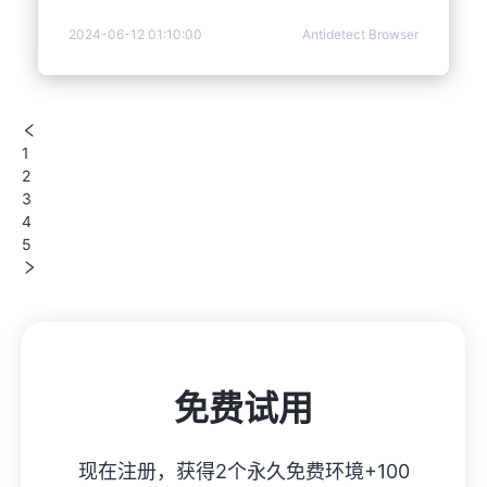
of end-to-end encryption is that it protects the
2024-06-12 01:10:00
Antidetect Browser
integrity and privacy of data, preventing attacks
and prying by others.
1
2
3
4
5
免费试用
现在注册，获得2个永久免费环境+100