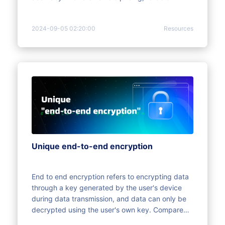
performance, and supports up to 100 million
requests per month. The platform is easy to
2024-09-05 02:20:00
Resources
integrate with APIs, and users can earn rewards
through referral and developer programs. An
exclusive bonus is available for Morelogin users.
Unique end-to-end encryption
End to end encryption refers to encrypting data
through a key generated by the user's device
during data transmission, and data can only be
decrypted using the user's own key. Compared
to traditional encryption methods, the advantage