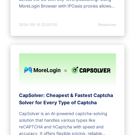
MoreLogin Browser with IPOasis proxies allows
for secure and efficient online activity
management.
2024-09-10 23:00:00
Resources
CapSolver: Cheapest & Fastest Captcha
Solver for Every Type of Captcha
CapSolver is an AI-powered captcha-solving
solution that handles various types like
reCAPTCHA and hCaptcha with speed and
accuracy. It offers flexible pricing, reliable