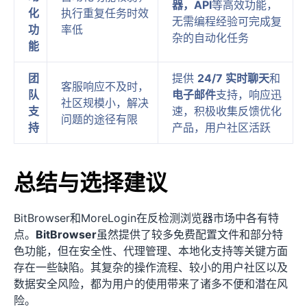
器，API
等高效功能，
化
执行重复任务时效
无需编程经验可完成复
功
率低
杂的自动化任务
能
团
提供
24/7 实时聊天
和
客服响应不及时，
队
电子邮件
支持，响应迅
社区规模小，解决
支
速，积极收集反馈优化
问题的途径有限
持
产品，用户社区活跃
总结与选择建议
BitBrowser和MoreLogin在反检测浏览器市场中各有特
点。
BitBrowser
虽然提供了较多免费配置文件和部分特
色功能，但在安全性、代理管理、本地化支持等关键方面
存在一些缺陷。其复杂的操作流程、较小的用户社区以及
数据安全风险，都为用户的使用带来了诸多不便和潜在风
险。