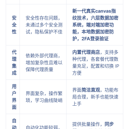
新一代真实canvas指
安
安全性存在问题，
纹技术，六层数据加密
全
未通过多个安全测
系统，端对端加密功
性
试，隐私保护不佳
能，本地数据加密防
护，2FA登录验证
代
内置代理商店
，支持多
依赖外部代理商，
理
种代理，各套餐代理数
增加复杂性且难以
集
量充足，配置和切换 IP
保障代理质量
成
方便
用
界面
简洁直观
，功能布
户
界面复杂，操作繁
局合理，新手也能快速
界
琐，学习曲线陡峭
上手
面
自
提供批量操作，
同步
动
自动化功能较弱，