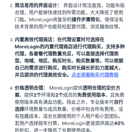
简洁易用的界面设计：
界面设计简洁直观，功能布局
合理，用户能够快速找到所需功能，大大降低了使用
门槛。MoreLogin将复杂的
操作步骤简化
，使得没有
技术背景的用户也能轻松配置代理、浏览器指纹等。
内置高效代理商店：在代理设置时可选择在
MoreLogin的内置代理商店进行代理购买，支持多种
代理，各套餐代理数量充足，可以直接选择代理类
型、地域、地区、购买时长、购买数量等，可以根据
自己的需求进行购买，购买时长越长折扣力度越大，
并且提供的代理高效安全。
点击观看购买代理教程
价格透明合理：
MoreLogin提供
透明合理的定价方
案
，提供
2个
环境和
2个
成员的
免费使用版本
，且免费
使用版本具有满血功能。除此之外，专业版本可
自行
选择
环境数量与成员数量，价格中包含所有费用，没
有隐藏成本，适合长期使用的个人用户和小型团队。
若用户选择按年付费，MoreLogin更是提供高达
40%
的折扣，进一步降低了长期使用成本。