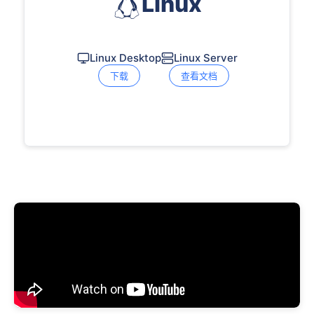
Linux
Linux Desktop
Linux Server
下载
查看文档