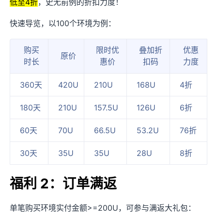
低至4折
，史无前例的折扣力度！
快速导览，以100个环境为例：
购买
限时优
叠加折
优惠
原价
时长
惠价
扣码
力度
360天
420U
210U
168U
4折
180天
210U
157.5U
126U
6折
60天
70U
66.5U
53.2U
76折
30天
35U
35U
28U
8折
福利 2：订单满返
单笔购买环境实付金额>=200U，可参与满返大礼包：