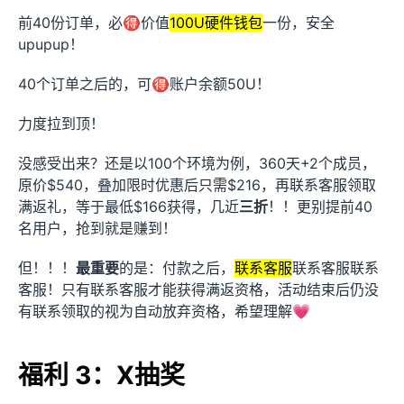
前40份订单，必🉐价值
100U硬件钱包
一份，安全
upupup！
40个订单之后的，可🉐账户余额50U！
力度拉到顶！
没感受出来？还是以100个环境为例，360天+2个成员，
原价$540，叠加限时优惠后只需$216，再联系客服领取
满返礼，等于最低$166获得，几近
三折
！！更别提前40
名用户，抢到就是赚到！
但！！！
最重要
的是：付款之后，
联系客服
联系客服联系
客服！只有联系客服才能获得满返资格，活动结束后仍没
有联系领取的视为自动放弃资格，希望理解💗
福利 3：X抽奖