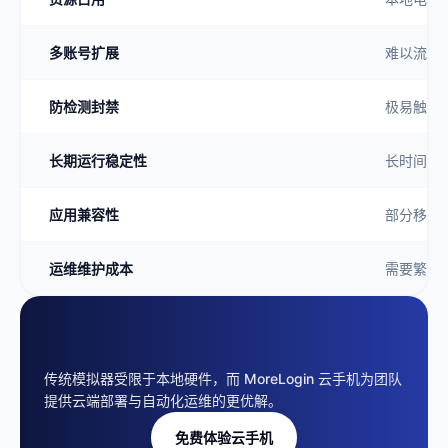
多账号扩展
难以流畅
防检测封禁
极易触发
长期运行稳定性
长时间运
应用兼容性
部分移动
运维维护成本
需要繁琐
传统模拟器受限于本地硬件，而 MoreLogin 云手机为团队
提供云端部署与自动化运维的更优解。
免费体验云手机