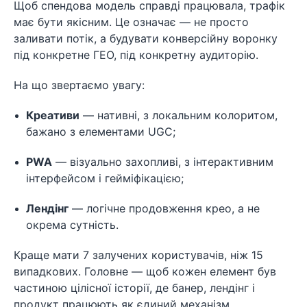
Щоб спендова модель справді працювала, трафік
має бути якісним. Це означає — не просто
заливати потік, а будувати конверсійну воронку
під конкретне ГЕО, під конкретну аудиторію.
На що звертаємо увагу:
Креативи
— нативні, з локальним колоритом,
бажано з елементами UGC;
PWA
— візуально захопливі, з інтерактивним
інтерфейсом і гейміфікацією;
Лендінг
— логічне продовження крео, а не
окрема сутність.
Краще мати 7 залучених користувачів, ніж 15
випадкових. Головне — щоб кожен елемент був
частиною цілісної історії, де банер, лендінг і
продукт працюють як єдиний механізм.