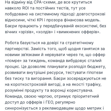
На відміну від CPA-схеми, де все крутиться
навколо ROI та постійних тестів, тут усе
побудовано на системному підході: довгострокові
відносини, чіткі KPI і прозора фінансова модель.
Баєри працюють у передбачуваній екосистемі, без
вічних «зрізів», «холдiв» і «вимкнених офферів».
Робота базується на довірі та стратегічному
партнерстві. Замість того, щоб щодня ганятися за
новими зв’язками й нервувати через те, що оффер
«помре» за тиждень, команда вибудовує сталий
процес. Це дозволяє планувати розподіл бюджету,
розвивати внутрішні ресурси, тестувати гіпотези
без тиску та вигорання. Баєри зосереджуються не
на короткостроковій вигоді, а на якості трафіку,
розумінні продукту та воронці користувача.
Команда, своєю чергою, отримує пріоритетний
доступ до офферів і ГЕО, регулярно
синхронізується з рекламодавцем щодо метрик і