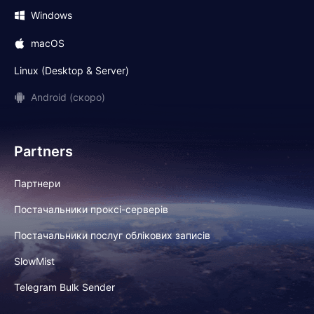
Windows
macOS
Linux (Desktop & Server)
Android (скоро)
Partners
Партнери
Постачальники проксі-серверів
Постачальники послуг облікових записів
SlowMist
Telegram Bulk Sender