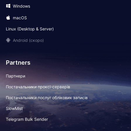
Windows
macOS
Linux (Desktop & Server)
Android (скоро)
Partners
Партнери
Постачальники проксі-серверів
Постачальники послуг облікових записів
SlowMist
Telegram Bulk Sender