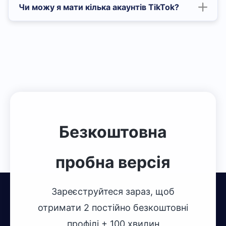
Чи можу я мати кілька акаунтів TikTok?
Натисніть, щоб завантажити хмарний телефон
MoreLogin
Натисніть, щоб завантажити
антидетект‑браузер MoreLogin
Безкоштовна
пробна версія
Зареєструйтеся зараз, щоб
отримати 2 постійно безкоштовні
профілі + 100 хвилин