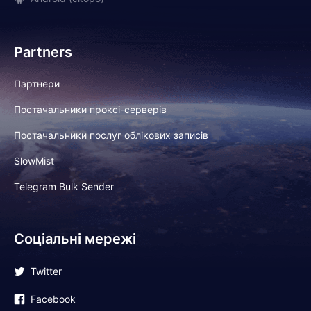
Partners
Партнери
Постачальники проксі-серверів
Постачальники послуг облікових записів
SlowMist
Telegram Bulk Sender
Соціальні мережі
Twitter
Facebook