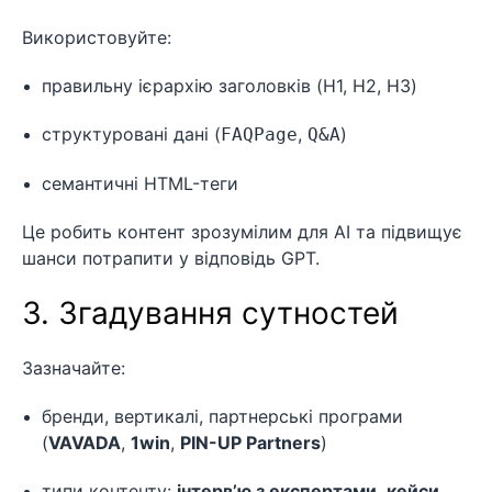
Використовуйте:
правильну ієрархію заголовків (H1, H2, H3)
структуровані дані (
,
)
FAQPage
Q&A
семантичні HTML-теги
Це робить контент зрозумілим для AI та підвищує
шанси потрапити у відповідь GPT.
3. Згадування сутностей
Зазначайте:
бренди, вертикалі, партнерські програми
(
VAVADA
,
1win
,
PIN-UP Partners
)
типи контенту:
інтерв’ю з експертами
,
кейси
,