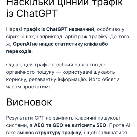
Наскільки цінний трафік
із ChatGPT
Наразі
трафік із ChatGPT незначний
, особливо у
сірих нішах, наприклад, арбітраж трафіку. До того
ж,
OpenAI не надає статистику кліків або
переходів
.
Однак, цей трафік подібний за якістю до
органічного пошуку — користувачі шукають
корисну, релевантну інформацію. Його обсяг з
часом зростатиме.
Висновок
Результати GPT не замінять класичні пошукові
системи, а
AEO та GEO не витіснять SEO
. Проте AI
вже
змінює структуру трафіку
, і щоб залишатися