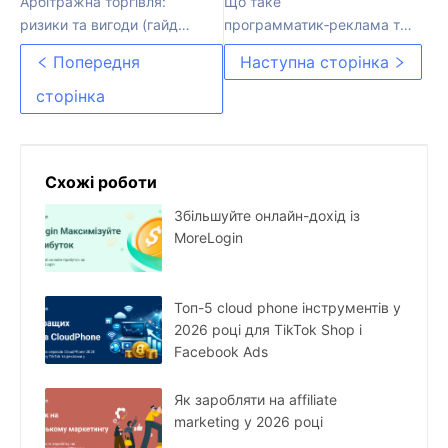
Арбітражна торгівля:
Що таке
ризики та вигоди (гайд
программатик‑реклама та
2025)
як вона працює
Попередня
Наступна сторінка
сторінка
Схожі роботи
Збільшуйте онлайн-дохід із
MoreLogin
Топ-5 cloud phone інструментів у
2026 році для TikTok Shop і
Facebook Ads
Як заробляти на affiliate
marketing у 2026 році