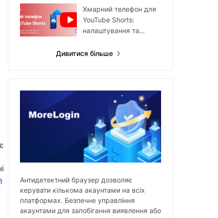
Хмарний телефон для
YouTube Shorts:
налаштування та
робочий процес
Дивитися більше
є
і
n
Антидетектний браузер дозволяє
керувати кількома акаунтами на всіх
платформах. Безпечне управління
акаунтами для запобігання виявлення або