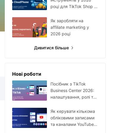
році для TikTok Shop і
Facebook Ads
Як заробляти на
affiliate marketing у
2026 році
Дивитися більше
Нові роботи
Посібник з TikTok
Business Center 2026:
налаштування, ролі та
керування кількома
акаунтами
Як керувати кількома
обліковими записами
та каналами YouTube у
2026 році