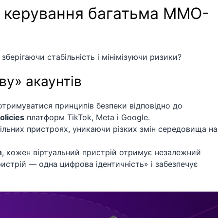
о керування багатьма MMO-
 зберігаючи стабільність і мінімізуючи ризики?
ву» акаунтів
тримуватися принципів безпеки відповідно до
olicies
платформ TikTok, Meta і Google.
більних пристроях, уникаючи різких змін середовища на
n
, кожен віртуальний пристрій отримує незалежний
пристрій — одна цифрова ідентичність» і забезпечує