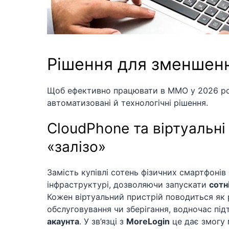
Рішення для зменшен
Щоб ефективно працювати в MMO у 2026 році
автоматизовані й технологічні рішення.
CloudPhone та віртуальн
«залізо»
Замість купівлі сотень фізичних смартфонів
інфраструктурі, дозволяючи запускати
сотн
Кожен віртуальний пристрій поводиться як р
обслуговування чи зберігання, водночас пі
акаунта
. У зв’язці з
MoreLogin
це дає змогу 