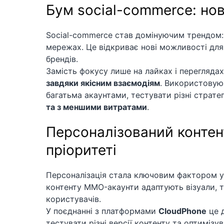
Бум social-commerce: но
Social-commerce став домінуючим трендом:
мережах. Це відкриває нові можливості для
брендів.
Замість фокусу лише на лайках і перегляда
завдяки якісним взаємодіям
. Використову
багатьма акаунтами, тестувати різні страте
та з меншими витратами
.
Персоналізований контен
пріоритеті
Персоналізація стала ключовим фактором у
контенту MMO-акаунти адаптують візуали, те
користувачів.
У поєднанні з платформами
CloudPhone
це д
тестувати різні версії контенту та оптиміз