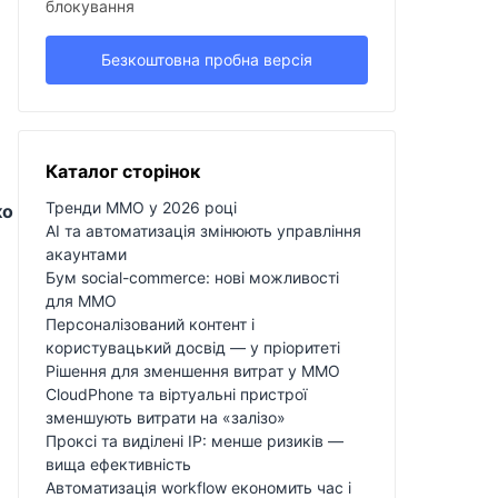
блокування
Безкоштовна пробна версія
Каталог сторінок
Тренди MMO у 2026 році
ко
AI та автоматизація змінюють управління
акаунтами
Бум social-commerce: нові можливості
для MMO
Персоналізований контент і
користувацький досвід — у пріоритеті
Рішення для зменшення витрат у MMO
CloudPhone та віртуальні пристрої
зменшують витрати на «залізо»
Проксі та виділені IP: менше ризиків —
вища ефективність
Автоматизація workflow економить час і