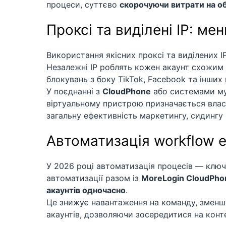
процеси, суттєво
скорочуючи витрати на о
Проксі та виділені IP: м
Використання якісних проксі та виділених 
Незалежні IP роблять кожен акаунт схожим 
блокувань з боку TikTok, Facebook та інших
У поєднанні з
CloudPhone
або системами му
віртуальному пристрою призначається власн
загальну ефективність маркетингу, сидингу 
Автоматизація workflow 
У 2026 році автоматизація процесів — ключ
автоматизації разом із
MoreLogin CloudPho
акаунтів одночасно
.
Це знижує навантаження на команду, зменш
акаунтів, дозволяючи зосередитися на конте