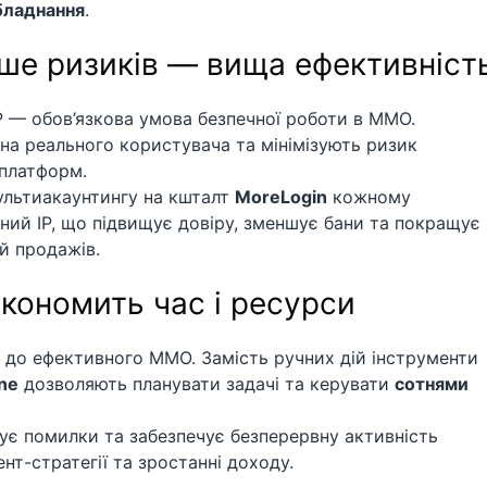
бладнання
.
енше ризиків — вища ефективніст
IP — обов’язкова умова безпечної роботи в MMO.
на реального користувача та мінімізують ризик
 платформ.
льтиакаунтингу на кшталт
MoreLogin
кожному
ий IP, що підвищує довіру, зменшує бани та покращує
й продажів.
економить час і ресурси
 до ефективного MMO. Замість ручних дій інструменти
ne
дозволяють планувати задачі та керувати
сотнями
ує помилки та забезпечує безперервну активність
нт-стратегії та зростанні доходу.