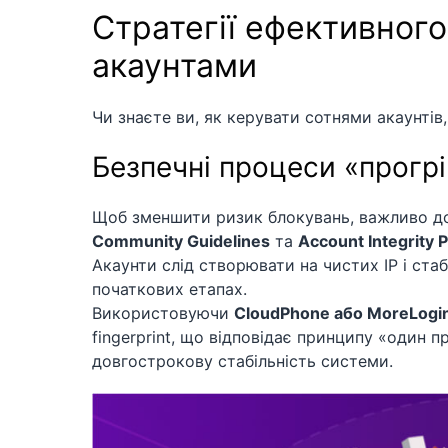
Стратегії ефективног
акаунтами
Чи знаєте ви, як керувати сотнями акаунтів,
Безпечні процеси «прогрі
Щоб зменшити ризик блокувань, важливо до
Community Guidelines
та
Account Integrity P
Акаунти слід створювати на чистих IP і ста
початкових етапах.
Використовуючи
CloudPhone або MoreLogi
fingerprint, що відповідає принципу «один 
довгострокову стабільність системи.