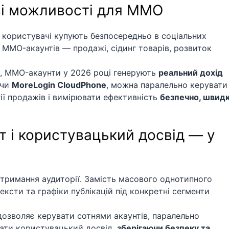
ві можливості для MMO
 користувачі купують безпосередньо в соціальних
 MMO-акаунтів — продажі, сідинг товарів, розвиток
х, MMO-акаунти у 2026 році генерують
реальний дохід
ючи
MoreLogin CloudPhone
, можна паралельно керувати
гії продажів і вимірювати ефективність
безпечно, швид
т і користувацький досвід — у
тримання аудиторії. Замість масового однотипного
ксти та графіки публікацій під конкретні сегменти
озволяє керувати сотнями акаунтів, паралельно
увати користувацький досвід,
зберігаючи безпеку та