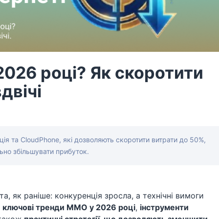
2026 році? Як скоротити
двічі
ція та CloudPhone, які дозволяють скоротити витрати до 50%,
ьно збільшувати прибуток.
а, як раніше: конкуренція зросла, а технічні вимоги
о
ключові тренди MMO у 2026 році
,
інструменти