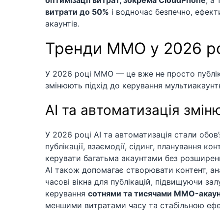
оптимізації витрат, зокрема CloudPhone
, а
витрати до 50%
і водночас безпечно, ефект
акаунтів.
Тренди MMO у 2026 р
У 2026 році MMO — це вже не просто публіка
змінюють підхід до керування мультиакаун
AI та автоматизація змі
У 2026 році AI та автоматизація стали обо
публікації, взаємодії, сідинг, планування 
керувати багатьма акаунтами без розширен
AI також допомагає створювати контент, ана
часові вікна для публікацій, підвищуючи залу
керування
сотнями та тисячами MMO-акаун
меншими витратами часу та стабільною ефе