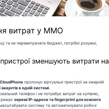
ня витрат у MMO
 та не перевитрачати бюджет, потрібні розумні,
і пристрої зменшують витрати на
CloudPhone
пропонує віртуальні пристрої на хмарній
і акаунтів в одній системі
.
еальний телефон і не потребує витрат на купівлю,
дтримує
окремі IP-адреси та fingerprint для кожного
масштабувати систему та автоматизувати робочі