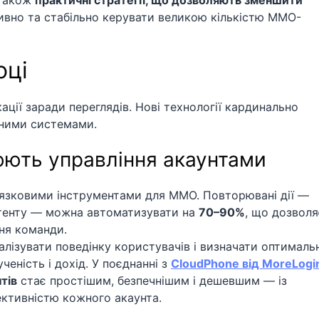
 також
практичні стратегії, що дозволяють зменшити
ивно та стабільно керувати великою кількістю MMO-
оці
ції заради переглядів. Нові технології кардинально
тними системами.
нюють управління акаунтами
в’язковими інструментами для MMO. Повторювані дії —
контенту — можна автоматизувати на
70–90%
, що дозволя
ня команди.
лізувати поведінку користувачів і визначати оптимальн
ченість і дохід. У поєднанні з
CloudPhone від MoreLogi
тів
стає простішим, безпечнішим і дешевшим — із
ктивністю кожного акаунта.