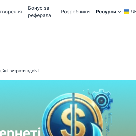
Бонус за
творення
Розробники
Ресурси
U
реферала
йні витрати вдвічі