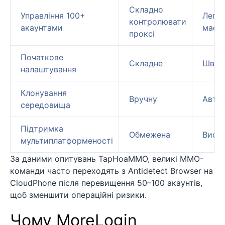
Складно
Управління 100+
Легк
контролювати
акаунтами
масш
проксі
Початкове
Складне
Швид
налаштування
Клонування
Вручну
Авто
середовища
Підтримка
Обмежена
Висо
мультиплатформеності
За даними опитувань TapHoaMMO, великі MMO-
команди часто переходять з Antidetect Browser на
CloudPhone після перевищення 50–100 акаунтів,
щоб зменшити операційні ризики.
Чому MoreLogin