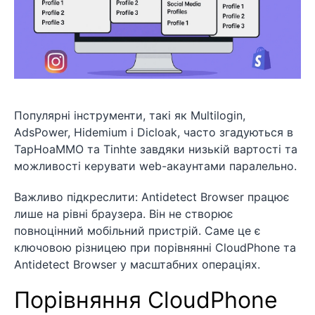
Популярні інструменти, такі як Multilogin,
AdsPower, Hidemium і Dicloak, часто згадуються в
TapHoaMMO та Tinhte завдяки низькій вартості та
можливості керувати web-акаунтами паралельно.
Важливо підкреслити: Antidetect Browser працює
лише на рівні браузера. Він не створює
повноцінний мобільний пристрій. Саме це є
ключовою різницею при порівнянні CloudPhone та
Antidetect Browser у масштабних операціях.
Порівняння CloudPhone