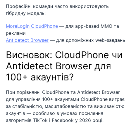
Професійні команди часто використовують
гібридну модель:
MoreLogin CloudPhone
— для app-based MMO та
реклами
Antidetect Browser
— для допоміжних web-завдань
Висновок: CloudPhone чи
Antidetect Browser для
100+ акаунтів?
При порівнянні CloudPhone та Antidetect Browser
для управління 100+ акаунтами CloudPhone виграє
за стабільністю, масштабованістю та виживаністю
акаунтів — особливо в умовах посилення
алгоритмів TikTok і Facebook у 2026 році.