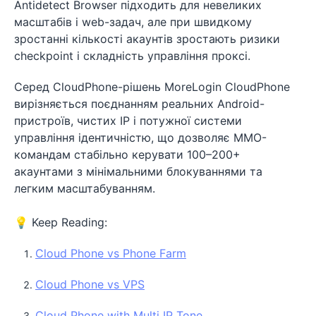
Antidetect Browser підходить для невеликих
масштабів і web-задач, але при швидкому
зростанні кількості акаунтів зростають ризики
checkpoint і складність управління проксі.
Серед CloudPhone-рішень MoreLogin CloudPhone
вирізняється поєднанням реальних Android-
пристроїв, чистих IP і потужної системи
управління ідентичністю, що дозволяє MMO-
командам стабільно керувати 100–200+
акаунтами з мінімальними блокуваннями та
легким масштабуванням.
💡 Keep Reading:
Cloud Phone vs Phone Farm
Cloud Phone vs VPS
Cloud Phone with Multi IP Tone