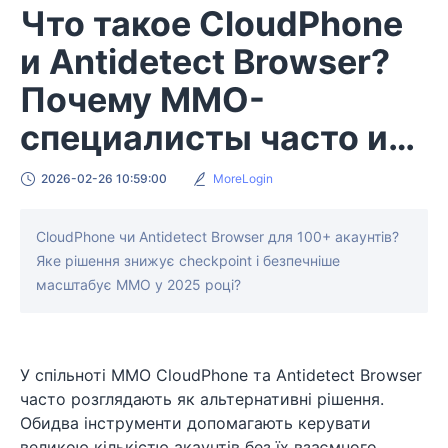
Что такое CloudPhone
и Antidetect Browser?
Почему MMO-
специалисты часто их
путают?
2026-02-26 10:59:00
MoreLogin
CloudPhone чи Antidetect Browser для 100+ акаунтів?
Яке рішення знижує checkpoint і безпечніше
масштабує MMO у 2025 році?
У спільноті MMO CloudPhone та Antidetect Browser
часто розглядають як альтернативні рішення.
Обидва інструменти допомагають керувати
великою кількістю акаунтів без їх взаємного