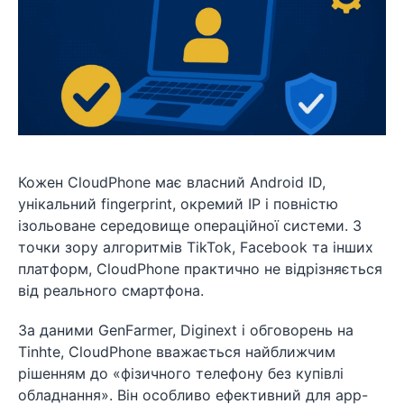
Кожен CloudPhone має власний Android ID,
унікальний fingerprint, окремий IP і повністю
ізольоване середовище операційної системи. З
точки зору алгоритмів TikTok, Facebook та інших
платформ, CloudPhone практично не відрізняється
від реального смартфона.
За даними GenFarmer, Diginext і обговорень на
Tinhte, CloudPhone вважається найближчим
рішенням до «фізичного телефону без купівлі
обладнання». Він особливо ефективний для app-