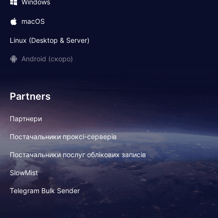
Windows
macOS
Linux (Desktop & Server)
Android (скоро)
Partners
Партнери
Постачальники проксі-серверів
Постачальники послуг облікових записів
SlowMist
Telegram Bulk Sender