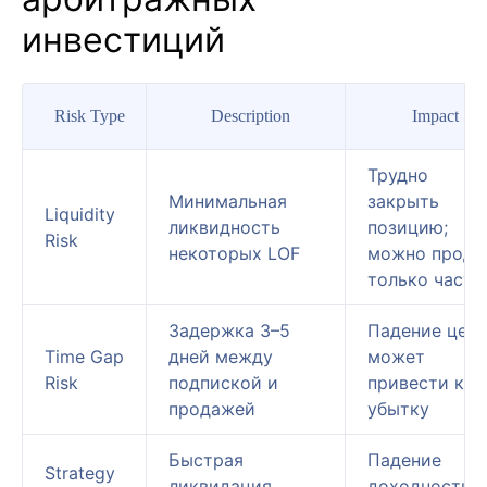
инвестиций
Risk Type
Description
Impact
Трудно
Минимальная
закрыть
Liquidity
ликвидность
позицию;
Risk
некоторых LOF
можно прода
только часть
Задержка 3–5
Падение цен
Time Gap
дней между
может
Risk
подпиской и
привести к
продажей
убытку
Быстрая
Падение
Strategy
ликвидация
доходности,