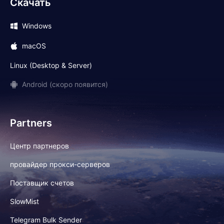
Скачать
Windows
macOS
Linux (Desktop & Server)
Android (скоро появится)
Partners
Центр партнеров
провайдер прокси-серверов
Поставщик счетов
SlowMist
Telegram Bulk Sender