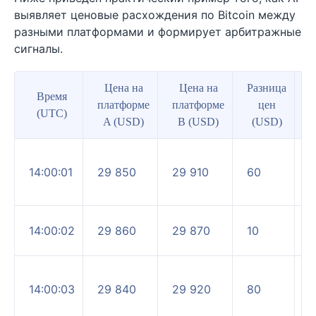
выявляет ценовые расхождения по Bitcoin между
разными платформами и формирует арбитражные
сигналы.
Цена на
Цена на
Разница
Время
платформе
платформе
цен
(UTC)
A (USD)
B (USD)
(USD)
✔
14:00:01
29 850
29 910
60
А
в
14:00:02
29 860
29 870
10
о
✔
14:00:03
29 840
29 920
80
А
в