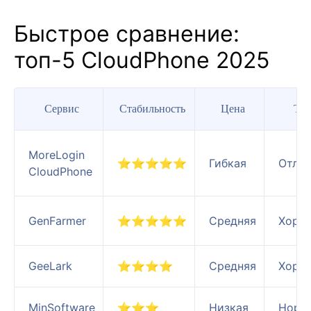
Быстрое сравнение:
топ-5 CloudPhone 2025
Сервис
Стабильность
Цена
Tik
MoreLogin
⭐⭐⭐⭐⭐
Гибкая
Отли
CloudPhone
GenFarmer
⭐⭐⭐⭐⭐
Средняя
Хоро
GeeLark
⭐⭐⭐⭐
Средняя
Хоро
MinSoftware
⭐⭐⭐
Низкая
Норм