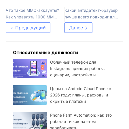
Что такое MMO-аккаунты?
Какой антидетект-браузер
Как управлять 1000 MMO-
лучше всего подходит для
аккаунтами с
мультиаккаунт-
Предыдущий
Далее
минимальными затратами
маркетинга в 2025 году
Относительные должности
Облачный телефон для
Instagram: принцип работы,
сценарии, настройка и
ограничения
Цены на Android Cloud Phone в
2026 году: планы, расходы и
скрытые платежи
Phone Farm Automation: как это
работает и как на этом
зарабатывать