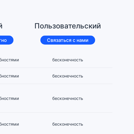
й
Пользовательский
тно
Связаться с нами
ебностями
бесконечность
ебностями
бесконечность
ебностями
бесконечность
ебностями
бесконечность