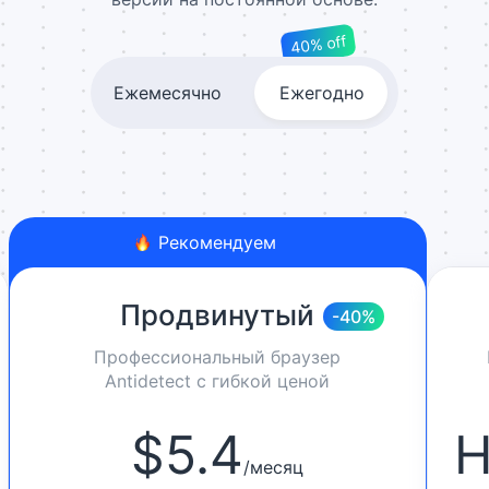
40% off
Ежемесячно
Ежегодно
Рекомендуем
Продвинутый
-40%
Профессиональный браузер
Antidetect с гибкой ценой
$
5.4
Н
/
месяц