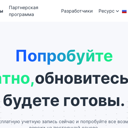
Партнерская
фы
Разработчики
Ресурс
программа
Попробуйте
тно,
обновитесь
будете готовы.
сплатную учетную запись сейчас и попробуйте все воз
версии на постоянной основе.