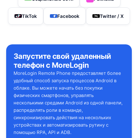
TikTok
Facebook
Twitter / X
Запустите свой удаленный
телефон с MoreLogin
MoreLogin Remote Phone предоставляет более
удобный способ запуска процессов Android в
облаке. Вы можете начать без покупки
физических смартфонов, управлять
несколькими средами Android из одной панели,
распределять роли в команде,
синхронизировать действия на нескольких
устройствах и автоматизировать рутину с
помощью RPA, API и ADB.