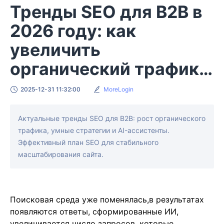
Тренды SEO для B2B в
2026 году: как
увеличить
органический трафик
сайта
2025-12-31 11:32:00
MoreLogin
Актуальные тренды SEO для B2B: рост органического
трафика, умные стратегии и AI-ассистенты.
Эффективный план SEO для стабильного
масштабирования сайта.
Поисковая среда уже поменялась,в результатах
появляются ответы, сформированные ИИ,
увеличивается число запросов, которые