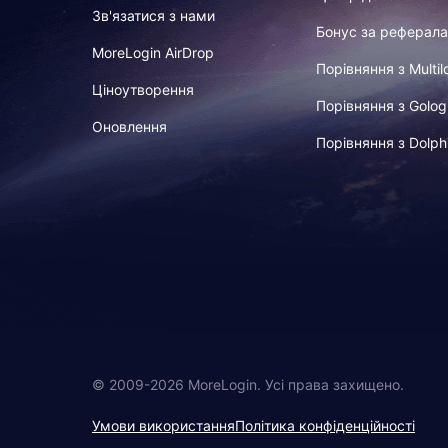
Зв'язатися з нами
Бонус за реферала
MoreLogin AirDrop
Порівняння з Multil
Ціноутворення
Порівняння з Golog
Оновлення
Порівняння з Dolph
© 2009-2026 MoreLogin. Усі права захищено.
Умови використання
Політика конфіденційності