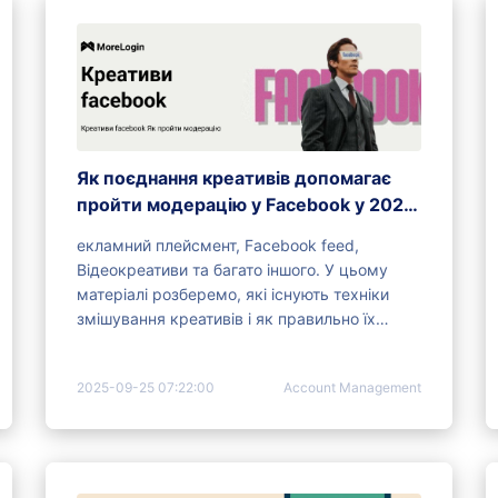
Як поєднання креативів допомагає
пройти модерацію у Facebook у 2025
році
екламний плейсмент, Facebook feed,
Відеокреативи та багато іншого. У цьому
матеріалі розберемо, які існують техніки
змішування креативів і як правильно їх
застосовувати для обходу модерації.
2025-09-25 07:22:00
Account Management