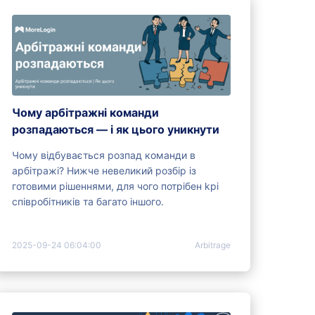
Чому арбітражні команди
розпадаються — і як цього уникнути
Чому відбувається розпад команди в
арбітражі? Нижче невеликий розбір із
готовими рішеннями, для чого потрібен kpi
співробітників та багато іншого.
2025-09-24 06:04:00
Arbitrage