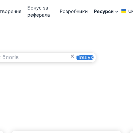
Бонус за
творення
Розробники
Ресурси
U
реферала
Пошук