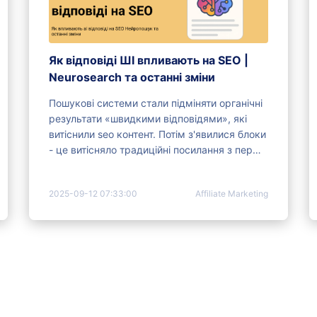
Як відповіді ШІ впливають на SEO |
Neurosearch та останні зміни
Пошукові системи стали підміняти органічні
результати «швидкими відповідями», які
витіснили seo контент. Потім з'явилися блоки
- це витісняло традиційні посилання з першої
сторінки.
2025-09-12 07:33:00
Affiliate Marketing