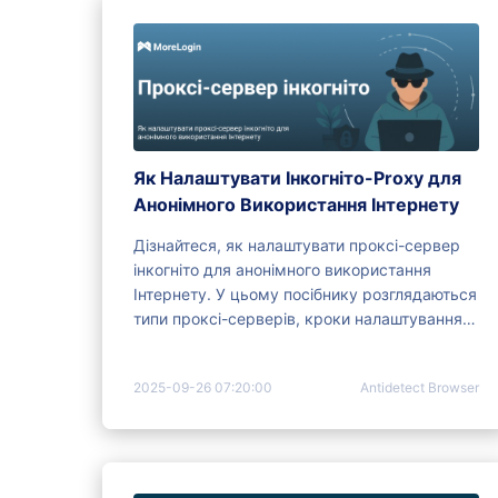
Як Налаштувати Інкогніто-Proxy для
Анонімного Використання Інтернету
Дізнайтеся, як налаштувати проксі-сервер
інкогніто для анонімного використання
Інтернету. У цьому посібнику розглядаються
типи проксі-серверів, кроки налаштування
для різних систем та важливі аспекти
використання.
2025-09-26 07:20:00
Antidetect Browser