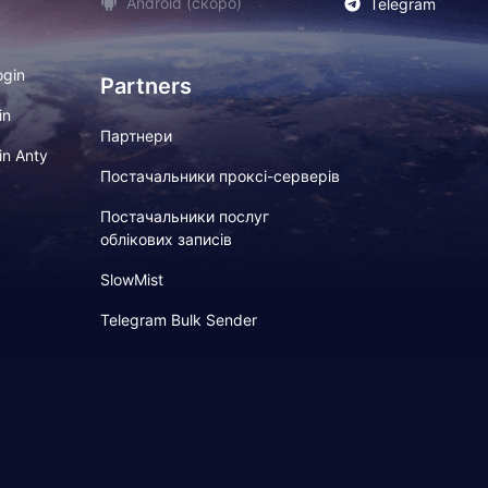
Android (скоро)
Telegram
ogin
Partners
in
Партнери
in Anty
Постачальники проксі-серверів
Постачальники послуг
облікових записів
SlowMist
Telegram Bulk Sender