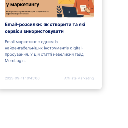
Email-розсилки: як створити та які
сервіси використовувати
Email маркетинг є одним із
найрентабельніших інструментів digital-
просування. У цій статті невеликий гайд
MoreLogin.
2025-09-11 10:45:00
Affiliate Marketing