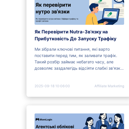
Як Перевірити Nutra-Зв’язку на
Прибутковість До Запуску Трафіку
Ми зібрали ключові питання, які варто
поставити перед тим, як заливати трафік.
Такий розбір займає небагато часу, але
дозволяє заздалегідь відсіяти слабкі зв'язки
та не зливати бюджет ухолосту.
2025-09-18 10:06:00
Affiliate Marketing