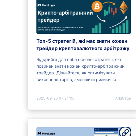
Топ-5 стратегій, які має знати кожен
трейдер криптовалютного арбітражу
Відкрийте для себе основні стратегії, які
повинен знати кожен крипто-арбітражний
трейдер. Дізнайтеся, як оптимізувати
виконання торгів, зменшити ризики та
використовувати інструменти для
підвищення вашого успіху в арбітражі.
2025-09-23 07:24:00
Arbitrage