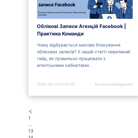
Облікові Записи Агенцій Facebook |
Практика Команди
Чому відбувається масове блокування
облікових записів? У нашій статті невеликий
гайд, як правильно працювати з
агентськими кабінетами.
2025-09-15 07:37:00
Account Management
1
...
13
14