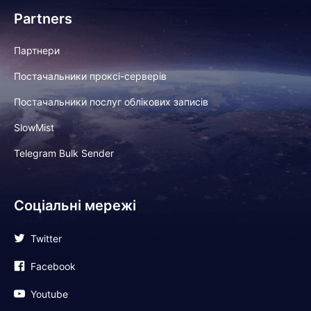
Partners
Партнери
Постачальники проксі-серверів
Постачальники послуг облікових записів
SlowMist
Telegram Bulk Sender
Соціальні мережі
Twitter
Facebook
Youtube