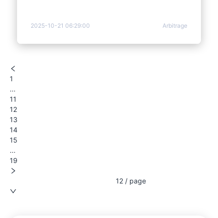
початківців криптотрейдерів.
2025-10-21 06:29:00
Arbitrage
1
...
11
12
13
14
15
...
19
12 / page