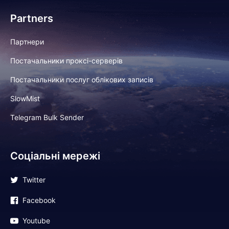
Partners
Партнери
Постачальники проксі-серверів
Постачальники послуг облікових записів
SlowMist
Telegram Bulk Sender
Соціальні мережі
Twitter
Facebook
Youtube