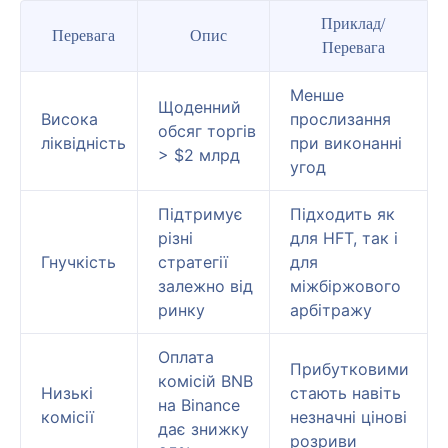
Приклад/
Перевага
Опис
Перевага
Менше
Щоденний
Висока
прослизання
обсяг торгів
ліквідність
при виконанні
> $2 млрд
угод
Підтримує
Підходить як
різні
для HFT, так і
Гнучкість
стратегії
для
залежно від
міжбіржового
ринку
арбітражу
Оплата
Прибутковими
комісій BNB
Низькі
стають навіть
на Binance
комісії
незначні цінові
дає знижку
розриви