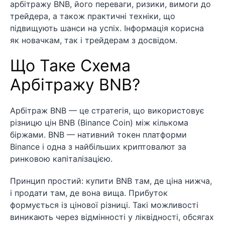
арбітражу BNB, його переваги, ризики, вимоги до
трейдера, а також практичні техніки, що
підвищують шанси на успіх. Інформація корисна
як новачкам, так і трейдерам з досвідом.
Що Таке Схема
Арбітражу BNB?
Арбітраж BNB — це стратегія, що використовує
різницю цін BNB (Binance Coin) між кількома
біржами. BNB — нативний токен платформи
Binance і одна з найбільших криптовалют за
ринковою капіталізацією.
Принцип простий: купити BNB там, де ціна нижча,
і продати там, де вона вища. Прибуток
формується із цінової різниці. Такі можливості
виникають через відмінності у ліквідності, обсягах