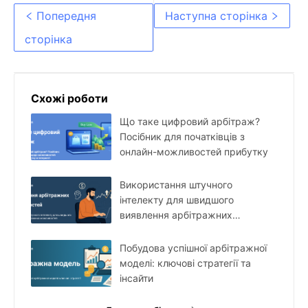
маркетинг-аналіз ринку
Попередня
Наступна сторінка
США
сторінка
Схожі роботи
Що таке цифровий арбітраж?
Посібник для початківців з
онлайн-можливостей прибутку
Використання штучного
інтелекту для швидшого
виявлення арбітражних
можливостей
Побудова успішної арбітражної
моделі: ключові стратегії та
інсайти