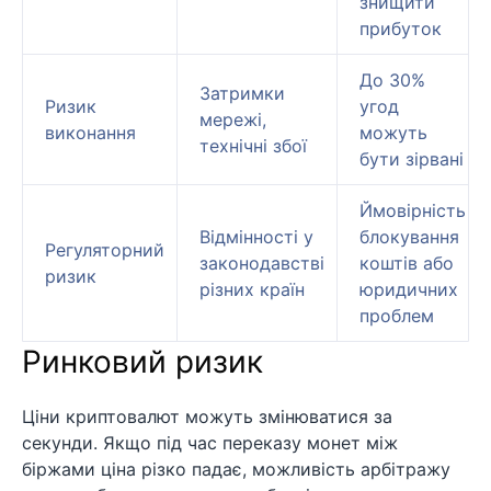
знищити
прибуток
До 30%
Затримки
Ризик
угод
мережі,
виконання
можуть
технічні збої
бути зірвані
Ймовірність
Відмінності у
блокування
Регуляторний
законодавстві
коштів або
ризик
різних країн
юридичних
проблем
Ринковий ризик
Ціни криптовалют можуть змінюватися за
секунди. Якщо під час переказу монет між
біржами ціна різко падає, можливість арбітражу