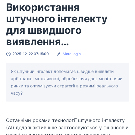
Використання
штучного інтелекту
для швидшого
виявлення
арбітражних
2025-12-22 07:15:00
MoreLogin
можливостей
Як штучний інтелект допомагає швидше виявляти
арбітражні можливості, обробляючи дані, моніторячи
ринки та оптимізуючи стратегії в режимі реального
часу?
Останніми роками технології штучного інтелекту
(AI) дедалі активніше застосовуються у фінансовій
галузі та демонструють суттєві переваги у