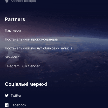
Android (скоро)
Partners
Партнери
Постачальники проксі-серверів
Постачальники послуг облікових записів
SlowMist
Telegram Bulk Sender
Соціальні мережі
Twitter
Facebook