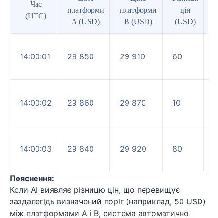
Час
платформи
платформи
цін
(UTC)
A (USD)
B (USD)
(USD)
14:00:01
29 850
29 910
60
14:00:02
29 860
29 870
10
в
14:00:03
29 840
29 920
80
Пояснення:
Коли AI виявляє різницю цін, що перевищує
заздалегідь визначений поріг (наприклад, 50 USD)
між платформами A і B, система автоматично