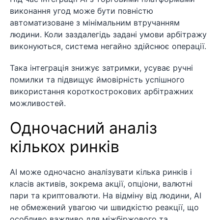
виконання угод може бути повністю
автоматизоване з мінімальним втручанням
людини. Коли заздалегідь задані умови арбітражу
виконуються, система негайно здійснює операції.
Така інтеграція знижує затримки, усуває ручні
помилки та підвищує ймовірність успішного
використання короткострокових арбітражних
можливостей.
Одночасний аналіз
кількох ринків
AI може одночасно аналізувати кілька ринків і
класів активів, зокрема акції, опціони, валютні
пари та криптовалюти. На відміну від людини, AI
не обмежений увагою чи швидкістю реакції, що
особливо важливо для міжбіржового та