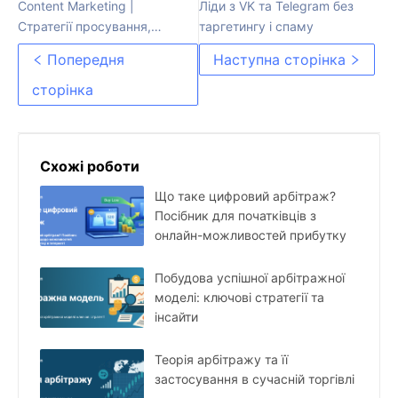
Content Marketing |
Ліди з VK та Telegram без
Стратегії просування,
таргетингу і спаму
створення контенту та
Попередня
Наступна сторінка
платформи
розповсюдження
сторінка
Схожі роботи
Що таке цифровий арбітраж?
Посібник для початківців з
онлайн-можливостей прибутку
Побудова успішної арбітражної
моделі: ключові стратегії та
інсайти
Теорія арбітражу та її
застосування в сучасній торгівлі