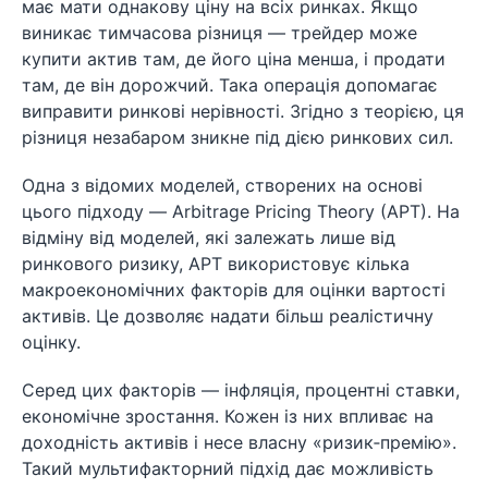
має мати однакову ціну на всіх ринках. Якщо
виникає тимчасова різниця — трейдер може
купити актив там, де його ціна менша, і продати
там, де він дорожчий. Така операція допомагає
виправити ринкові нерівності. Згідно з теорією, ця
різниця незабаром зникне під дією ринкових сил.
Одна з відомих моделей, створених на основі
цього підходу — Arbitrage Pricing Theory (APT). На
відміну від моделей, які залежать лише від
ринкового ризику, APT використовує кілька
макроекономічних факторів для оцінки вартості
активів. Це дозволяє надати більш реалістичну
оцінку.
Серед цих факторів — інфляція, процентні ставки,
економічне зростання. Кожен із них впливає на
доходність активів і несе власну «ризик‑премію».
Такий мультифакторний підхід дає можливість