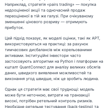
Наприклад, стратегія «pairs trading» — покупка
недооціненої акції та одночасний продаж
переоціненої в тій же галузі. При очікуваному
зменшенні цінового розриву — отримують
прибуток.
Цей підхід показує, як моделі оцінки, такі як APT,
використовуються на практиці: за рахунок
тимчасових дисбалансів між корельованими
активами. Інституційні інвестори часто
застосовують алгоритми на Python і платформи на
кшталт QuantConnect для аналізу великих обсягів
даних, швидкого виявлення можливостей та
виконання угод швидше, ніж це зробить людина.
Однак ця стратегія має свої труднощі: модель
може бути неточною, витрати на транзакції
високі, потрібен ретельний контроль ризиків.
Необхідне ретельне тестування (back‑testing) та