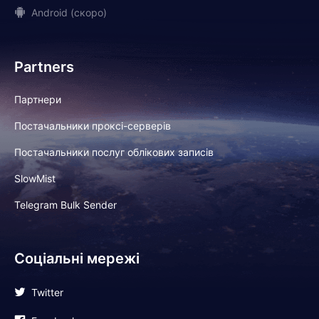
Android (скоро)
Partners
Партнери
Постачальники проксі-серверів
Постачальники послуг облікових записів
SlowMist
Telegram Bulk Sender
Соціальні мережі
Twitter