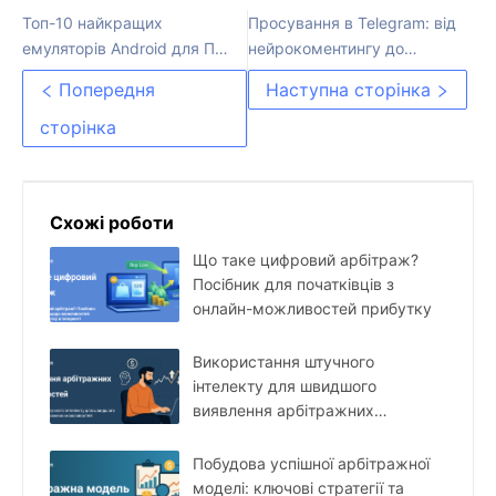
Топ-10 найкращих
Просування в Telegram: від
емуляторів Android для ПК:
нейрокоментингу до
Огляд
інвайтингу
Попередня
Наступна сторінка
сторінка
Схожі роботи
Що таке цифровий арбітраж?
Посібник для початківців з
онлайн-можливостей прибутку
Використання штучного
інтелекту для швидшого
виявлення арбітражних
можливостей
Побудова успішної арбітражної
моделі: ключові стратегії та