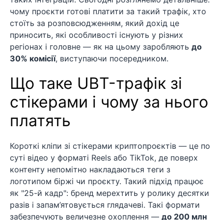
чому проєкти готові платити за такий трафік, хто
стоїть за розповсюдженням, який дохід це
приносить, які особливості існують у різних
регіонах і головне — як на цьому заробляють
до
30% комісії
, виступаючи посередником.
Що таке UBT-трафік зі
стікерами і чому за нього
платять
Короткі кліпи зі стікерами криптопроєктів — це по
суті відео у форматі Reels або TikTok, де поверх
контенту непомітно накладаються теги з
логотипом біржі чи проєкту. Такий підхід працює
як "25-й кадр": бренд мерехтить у ролику десятки
разів і запам’ятовується глядачеві. Такі формати
забезпечують величезне охоплення —
до 200 млн