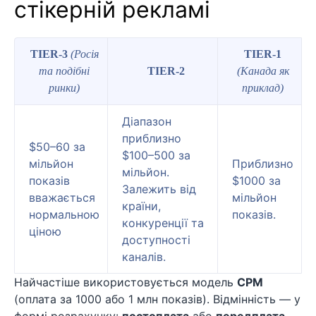
стікерній рекламі
TIER-3
(Росія
TIER-1
та подібні
TIER-2
(Канада як
ринки)
приклад)
Діапазон
приблизно
$50–60 за
$100–500 за
мільйон
Приблизно
мільйон.
показів
$1000 за
Залежить від
вважається
мільйон
країни,
нормальною
показів.
конкуренції та
ціною
доступності
каналів.
Найчастіше використовується модель
CPM
(оплата за 1000 або 1 млн показів). Відмінність — у
формі розрахунку:
постоплата
або
передплата
.