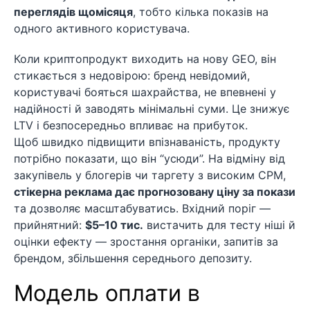
переглядів щомісяця
, тобто кілька показів на
одного активного користувача.
Коли криптопродукт виходить на нову GEO, він
стикається з недовірою: бренд невідомий,
користувачі бояться шахрайства, не впевнені у
надійності й заводять мінімальні суми. Це знижує
LTV і безпосередньо впливає на прибуток.
Щоб швидко підвищити впізнаваність, продукту
потрібно показати, що він “усюди”. На відміну від
закупівель у блогерів чи таргету з високим CPM,
стікерна реклама дає прогнозовану ціну за покази
та дозволяє масштабуватись. Вхідний поріг —
прийнятний:
$5–10 тис.
вистачить для тесту ніші й
оцінки ефекту — зростання органіки, запитів за
брендом, збільшення середнього депозиту.
Модель оплати в