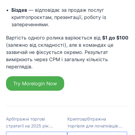
Біздев
— відповідає за продаж послуг
криптопроєктам, презентації, роботу із
запереченнями.
Вартість одного ролика варіюється від
$1 до $100
(залежно від складності), але в командах це
зазвичай не фіксується окремо. Результат
вимірюють через CPM і загальну кількість
переглядів.
Try Morelogin Now
Арбітражні торгові
Криптоарбітражна
стратегії на 2025 рік:
торгівля для початківців:
тренди та інструменти, за
як почати