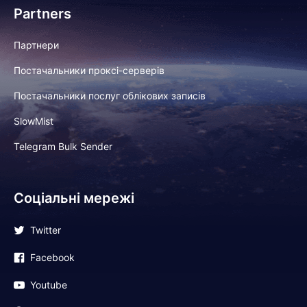
Partners
Партнери
Постачальники проксі-серверів
Постачальники послуг облікових записів
SlowMist
Telegram Bulk Sender
Соціальні мережі
Twitter
Facebook
Youtube