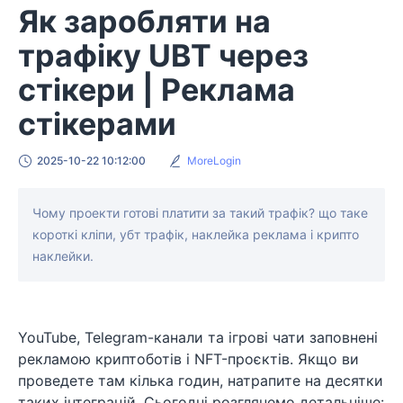
Як заробляти на
трафіку UBT через
стікери | Реклама
стікерами
2025-10-22 10:12:00
MoreLogin
Чому проекти готові платити за такий трафік? що таке
короткі кліпи, убт трафік, наклейка реклама і крипто
наклейки.
YouTube, Telegram-канали та ігрові чати заповнені
рекламою криптоботів і NFT-проєктів. Якщо ви
проведете там кілька годин, натрапите на десятки
таких інтеграцій. Сьогодні розглянемо детальніше: