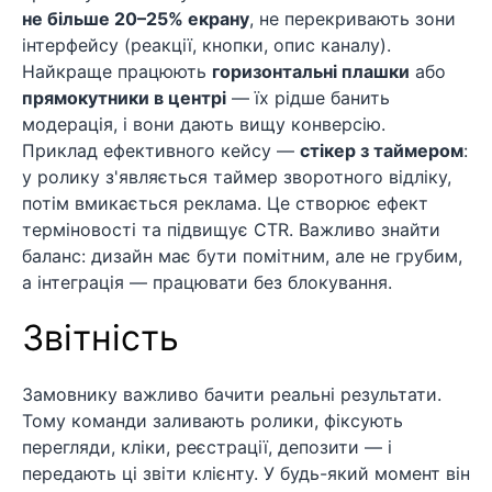
не більше 20–25% екрану
, не перекривають зони
інтерфейсу (реакції, кнопки, опис каналу).
Найкраще працюють
горизонтальні плашки
або
прямокутники в центрі
— їх рідше банить
модерація, і вони дають вищу конверсію.
Приклад ефективного кейсу —
стікер з таймером
:
у ролику з'являється таймер зворотного відліку,
потім вмикається реклама. Це створює ефект
терміновості та підвищує CTR. Важливо знайти
баланс: дизайн має бути помітним, але не грубим,
а інтеграція — працювати без блокування.
Звітність
Замовнику важливо бачити реальні результати.
Тому команди заливають ролики, фіксують
перегляди, кліки, реєстрації, депозити — і
передають ці звіти клієнту. У будь-який момент він