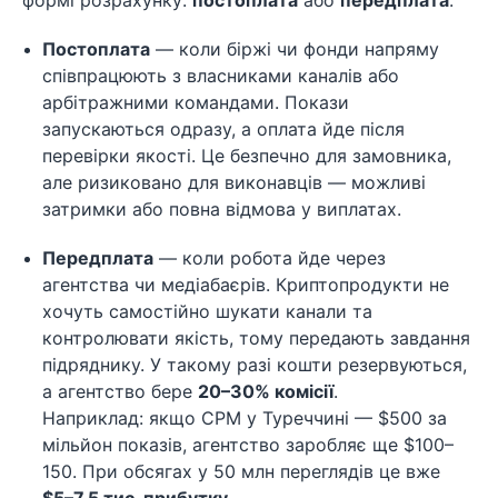
Постоплата
— коли біржі чи фонди напряму
співпрацюють з власниками каналів або
арбітражними командами. Покази
запускаються одразу, а оплата йде після
перевірки якості. Це безпечно для замовника,
але ризиковано для виконавців — можливі
затримки або повна відмова у виплатах.
Передплата
— коли робота йде через
агентства чи медіабаєрів. Криптопродукти не
хочуть самостійно шукати канали та
контролювати якість, тому передають завдання
підряднику. У такому разі кошти резервуються,
а агентство бере
20–30% комісії
.
Наприклад: якщо CPM у Туреччині — $500 за
мільйон показів, агентство заробляє ще $100–
150. При обсягах у 50 млн переглядів це вже
$5–7,5 тис. прибутку
.