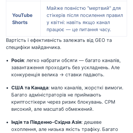
Майже повністю "мертвий" для
YouTube
стікерів після посилення правил
Shorts
у квітні: навіть якщо канал
працює — це питання часу.
Вартість і ефективність залежать від GEO та
специфіки майданчика.
Росія
: легко набрати обсяги — багато каналів,
завантаження проходить без ускладнень. Але
конкуренція велика → ставки падають.
США та Канада
: мало каналів, жорсткі вимоги.
Багато адміністраторів не приймають
криптостікери через ризик блокувань. CPM
високий, але масштаб обмежений.
Індія та Південно-Східна Азія
: дешеве
охоплення, але низька якість трафіку. Багато