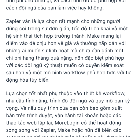
tính phí cho điều gì, và cách tính đó có phù hợp với
cách đội ngũ của bạn làm việc hay không.
Zapier vẫn là lựa chọn rất mạnh cho những người
dùng coi trọng sự đơn giản, tốc độ triển khai và một
hệ sinh thái tích hợp trưởng thành. Make mang lại
điểm vào dễ chịu hơn về giá và thường hấp dẫn với
những ai muốn sự linh hoạt mà chưa cần gánh một
chi phí hàng tháng quá nặng. n8n đặc biệt phù hợp
với các đội ngũ kỹ thuật muốn có quyền kiểm soát
sâu hơn và một mô hình workflow phù hợp hơn với tự
động hóa tùy biến.
Lựa chọn tốt nhất phụ thuộc vào thiết kế workflow,
nhu cầu tính năng, trình độ đội ngũ và quy mô bạn kỳ
vọng. Và nếu quy trình của bạn còn bao gồm xuất
bản trên trình duyệt, vận hành tài khoản hoặc các
thao tác web lặp lại, MoreLogin có thể hoạt động
song song với Zapier, Make hoặc n8n để biến các