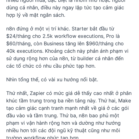
dùng cá nhân, điều này ngay lập tức tạo cảm giác
hợp lý về mặt ngân sách.
n8n đứng ở một vị trí khác. Starter bắt đầu từ
$24/tháng cho 2.5k workflow executions, Pro là
$60/tháng, còn Business tăng lên $960/tháng cho
40k executions. Khoảng cách này phản ánh phạm vi
sử dụng rộng hơn của n8n, từ builder cá nhân đến
các tổ chức có nhu cầu phức tạp hơn.
Nhìn tổng thể, có vài xu hướng nổi bật.
Thứ nhất, Zapier có mức giá dễ thấy cao nhất ở phân
khúc tầm trung trong ba nền tảng này. Thứ hai, Make
tạo cảm giác cạnh tranh mạnh nhất về giá ở các gói
đầu vào và tầm trung. Thứ ba, n8n bao phủ một
phạm vi vận hành rộng hơn và dường như hướng
nhiều hơn tới các đội ngũ kỹ thuật cũng như môi
trường workflow phức tạp hơn.