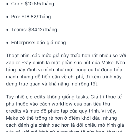
Core: $10.59/tháng
Pro: $18.82/tháng
Teams: $34.12/tháng
Enterprise: báo giá riêng
Thoạt nhìn, các mức giá này thấp hơn rất nhiều so với
Zapier. Đây chính là một phần sức hút của Make. Nền
tảng này định vị mình như một công cụ tự động hóa
mạnh nhưng dễ tiếp cận về chi phí, đi kèm trình xây
dựng trực quan và khả năng mở rộng tốt.
Tuy nhiên, credits không giống tasks. Giá trị thực tế
phụ thuộc vào cách workflow của bạn tiêu thụ
credits và mức độ phức tạp của quy trình. Vì vậy,
Make có thể trông rẻ hơn ở điểm khởi đầu, nhưng
cách đánh giá chính xác hơn là đối chiếu mô hình giá
của nó với mô hình sử dụng thực tế của bạn, thay vì