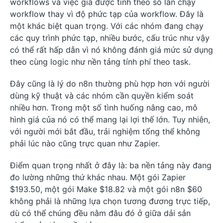
workflows và việc giá được tính theo số lần chạy
workflow thay vì độ phức tạp của workflow. Đây là
một khác biệt quan trọng. Với các nhóm đang chạy
các quy trình phức tạp, nhiều bước, cấu trúc như vậy
có thể rất hấp dẫn vì nó không đánh giá mức sử dụng
theo cùng logic như nền tảng tính phí theo task.
Đây cũng là lý do n8n thường phù hợp hơn với người
dùng kỹ thuật và các nhóm cần quyền kiểm soát
nhiều hơn. Trong một số tình huống nâng cao, mô
hình giá của nó có thể mang lại lợi thế lớn. Tuy nhiên,
với người mới bắt đầu, trải nghiệm tổng thể không
phải lúc nào cũng trực quan như Zapier.
Điểm quan trọng nhất ở đây là: ba nền tảng này đang
đo lường những thứ khác nhau. Một gói Zapier
$193.50, một gói Make $18.82 và một gói n8n $60
không phải là những lựa chọn tương đương trực tiếp,
dù có thể chúng đều nằm đâu đó ở giữa dải sản