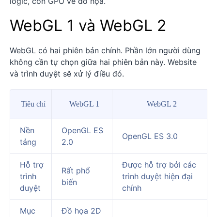
logic, còn GPU vẽ đồ họa.
WebGL 1 và WebGL 2
WebGL có hai phiên bản chính. Phần lớn người dùng
không cần tự chọn giữa hai phiên bản này. Website
và trình duyệt sẽ xử lý điều đó.
Tiêu chí
WebGL 1
WebGL 2
Nền
OpenGL ES
OpenGL ES 3.0
tảng
2.0
Hỗ trợ
Được hỗ trợ bởi các
Rất phổ
trình
trình duyệt hiện đại
biến
duyệt
chính
Mục
Đồ họa 2D