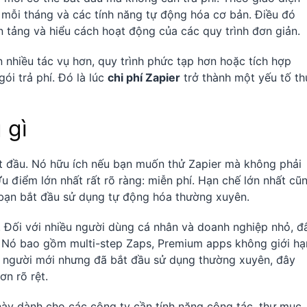
 mỗi tháng và các tính năng tự động hóa cơ bản. Điều đó
n tảng và hiểu cách hoạt động của các quy trình đơn giản.
ần nhiều tác vụ hơn, quy trình phức tạp hơn hoặc tích hợp
ói trả phí. Đó là lúc
chi phí Zapier
trở thành một yếu tố th
 gì
t đầu. Nó hữu ích nếu bạn muốn thử Zapier mà không phải
Ưu điểm lớn nhất rất rõ ràng: miễn phí. Hạn chế lớn nhất cũ
ếu bạn bắt đầu sử dụng tự động hóa thường xuyên.
. Đối với nhiều người dùng cá nhân và doanh nghiệp nhỏ, đ
c. Nó bao gồm multi-step Zaps, Premium apps không giới hạ
g người mới nhưng đã bắt đầu sử dụng thường xuyên, đây
n rõ rệt.
 này dành cho các công ty cần tính năng cộng tác, thư mục