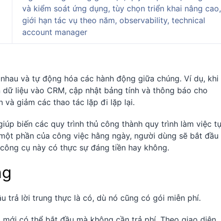
và kiểm soát ứng dụng, tùy chọn triển khai nâng cao,
giới hạn tác vụ theo năm, observability, technical
account manager
 nhau và tự động hóa các hành động giữa chúng. Ví dụ, khi 
n dữ liệu vào CRM, cập nhật bảng tính và thông báo cho
 và giảm các thao tác lặp đi lặp lại.
giúp biến các quy trình thủ công thành quy trình làm việc t
 một phần của công việc hằng ngày, người dùng sẽ bắt đầu
u công cụ này có thực sự đáng tiền hay không.
ng
âu trả lời trung thực là có, dù nó cũng có gói miễn phí.
i mới có thể bắt đầu mà không cần trả phí. Theo giao diện