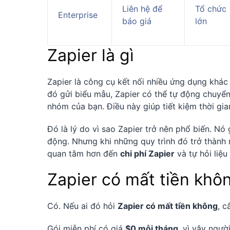
Liên hệ để
Tổ chức
Enterprise
báo giá
lớn
Zapier là gì
Zapier là công cụ kết nối nhiều ứng dụng khác
đó gửi biểu mẫu, Zapier có thể tự động chuyể
nhóm của bạn. Điều này giúp tiết kiệm thời gian
Đó là lý do vì sao Zapier trở nên phổ biến. Nó 
động. Nhưng khi những quy trình đó trở thành
quan tâm hơn đến
chi phí Zapier
và tự hỏi liệ
Zapier có mất tiền khô
Có. Nếu ai đó hỏi
Zapier có mất tiền không
, c
Gói miễn phí có giá
$0 mỗi tháng
, vì vậy ngườ