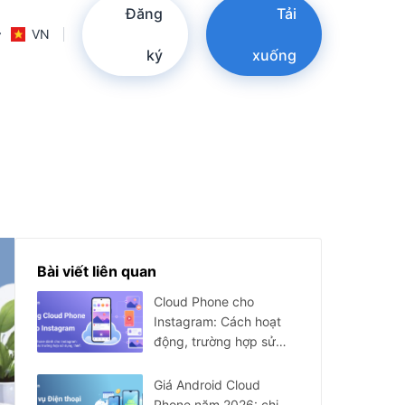
Đăng
Tải
VN
ký
xuống
Bài viết liên quan
Cloud Phone cho
Instagram: Cách hoạt
động, trường hợp sử
dụng, thiết lập và giới
hạn
Giá Android Cloud
Phone năm 2026: chi