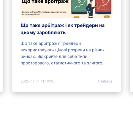
Що таке арбітраж і як трейдери на
цьому заробляють
Що таке арбітраж? Трейдери
використовують цінові розриви на різних
ринках. Відкрийте для себе типи
просторового, статистичного та злитого
арбітражу з їхнім потенціалом прибутку та
ключовими ризиками.
2025-11-11 11:19:00
Arbitrage