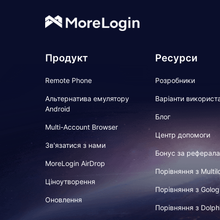
Продукт
Ресурси
Remote Phone
Розробники
Альтернатива емулятору
Варіанти використ
Android
Блог
Multi-Account Browser
Центр допомоги
Зв'язатися з нами
Бонус за реферала
MoreLogin AirDrop
Порівняння з Multil
Ціноутворення
Порівняння з Golog
Оновлення
Порівняння з Dolph