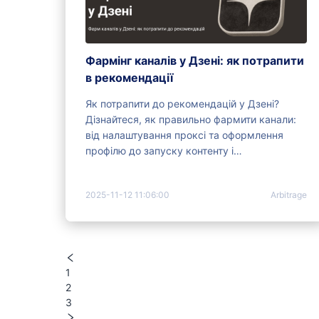
Фармінг каналів у Дзені: як потрапити
в рекомендації
Як потрапити до рекомендацій у Дзені?
Дізнайтеся, як правильно фармити канали:
від налаштування проксі та оформлення
профілю до запуску контенту і
масштабування.
2025-11-12 11:06:00
Arbitrage
1
2
3