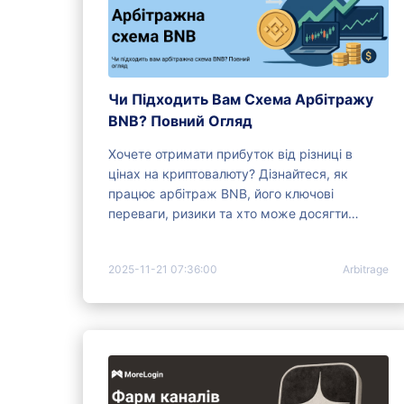
Чи Підходить Вам Схема Арбітражу
BNB? Повний Огляд
Хочете отримати прибуток від різниці в
цінах на криптовалюту? Дізнайтеся, як
працює арбітраж BNB, його ключові
переваги, ризики та хто може досягти
успіху з цією торговою стратегією.
2025-11-21 07:36:00
Arbitrage