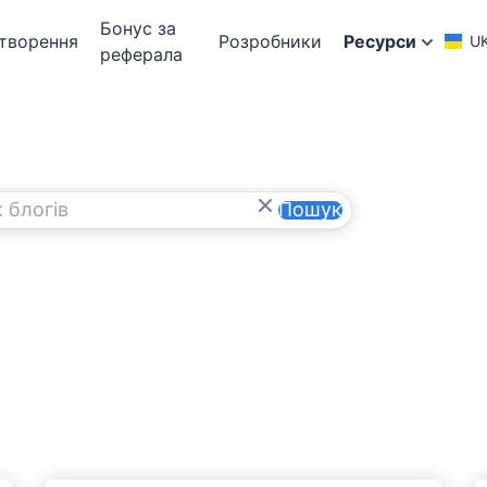
Бонус за
творення
Розробники
Ресурси
U
реферала
Пошук