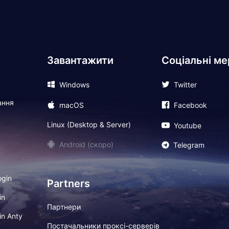
Завантажити
Соціальні ме
Windows
Twitter
ання
macOS
Facebook
Linux (Desktop & Server)
Youtube
Android (скоро)
Telegram
ogin
Partners
in
Партнери
in Anty
Постачальники проксі-серверів