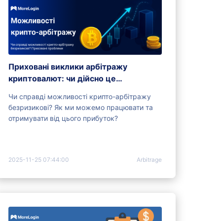
Приховані виклики арбітражу
криптовалют: чи дійсно це
безризикова стратегія?
Чи справді можливості крипто-арбітражу
безризикові? Як ми можемо працювати та
отримувати від цього прибуток?
2025-11-25 07:44:00
Arbitrage