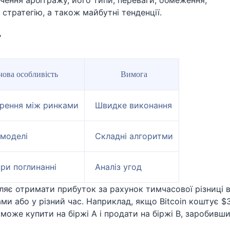
ачення арбітражу, його типи, переваги, обмеження,
 стратегію, а також майбутні тенденції.
у
ова особливість
Вимога
рення між ринками
Швидке виконання
 моделі
Складні алгоритми
ри поглинанні
Аналіз угод
оляє отримати прибуток за рахунок тимчасової різниці 
ми або у різний час. Наприклад, якщо Bitcoin коштує $
р може купити на біржі A і продати на біржі B, заробивш