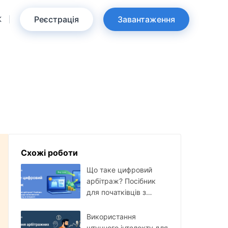
Реєстрація
Завантаження
K
Схожі роботи
Що таке цифровий
арбітраж? Посібник
для початківців з
онлайн-можливостей
прибутку
Використання
штучного інтелекту для