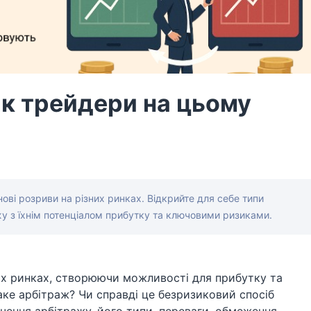
як трейдери на цьому
ві розриви на різних ринках. Відкрийте для себе типи
жу з їхнім потенціалом прибутку та ключовими ризиками.
их ринках, створюючи можливості для прибутку та
аке арбітраж? Чи справді це безризиковий спосіб