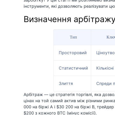
заробітку? У цій статті ми розглянемо визн
інструменти, які дозволяють реалізувати цю
Визначення арбітраж
Тип
Ключ
Просторовий
Ціноутво
Статистичний
Кількісні
Злиття
Спреди п
Арбітраж — це стратегія торгівлі, яка дозв
цінах на той самий актив між різними ринка
000 на біржі A і $30 200 на біржі B, трейде
$200 з кожного BTC (мінус комісії).