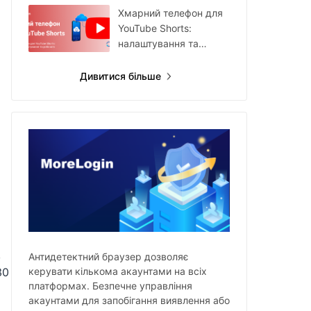
Хмарний телефон для
YouTube Shorts:
налаштування та
робочий процес
Дивитися більше
в
Антидетектний браузер дозволяє
керувати кількома акаунтами на всіх
30
платформах. Безпечне управління
и
акаунтами для запобігання виявлення або