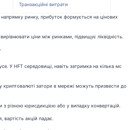
Транзакційні витрати
д напрямку ринку, прибуток формується на цінових
ирівнювати ціни між ринками, підвищує ліквідність.
у
се. У HFT середовищі, навіть затримка на кілька мс
у криптовалюті затори в мережі можуть призвести до
з різною юрисдикцією або у випадку конвертацій.
, вартість акцій падає.