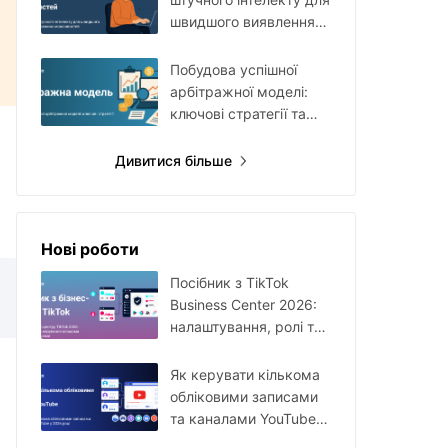
швидшого виявлення
арбітражних
можливостей
Побудова успішної
арбітражної моделі:
ключові стратегії та
інсайти
Дивитися більше
Нові роботи
Посібник з TikTok
Business Center 2026:
налаштування, ролі та
керування кількома
акаунтами
Як керувати кількома
обліковими записами
та каналами YouTube у
2026 році