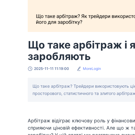
Що таке арбітраж і 
заробляють
2025-11-11 11:19:00
MoreLogin
Що таке арбітраж? Трейдери використовують ціно
просторового, статистичного та злитого арбітра
Арбітраж відіграє ключову роль у фінансов
сприяючи ціновій ефективності. Але що ж т