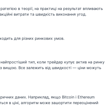
атегією в теорії, на практиці на результат впливають
закційні витрати та швидкість виконання угод.
дходить для різних ринкових умов.
е найпростіший тип, коли трейдер купує актив на ринку 
 з вищою. Все залежить від швидкості — ціни можуть
ричних даних. Наприклад, якщо Bitcoin і Ethereum
ться в ціні, алгоритм може зашортити переоцінений