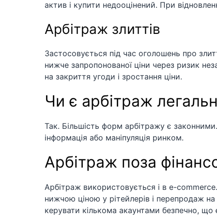
актив і купити недооцінений. При відновлен
Арбітраж злиттів
Застосовується під час оголошень про злитт
нижче запропонованої ціни через ризик нез
на закриття угоди і зростання ціни.
Чи є арбітраж легаль
Так. Більшість форм арбітражу є законним
інформація або маніпуляція ринком.
Арбітраж поза фінан
Арбітраж використовується і в e-commerce
нижчою ціною у рітейлерів і перепродаж на
керувати кількома акаунтами безпечно, що