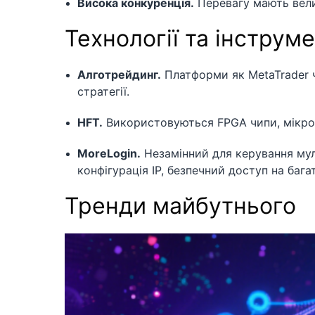
Висока конкуренція.
Перевагу мають вели
Технології та інструм
Алготрейдинг.
Платформи як MetaTrader 
стратегії.
HFT.
Використовуються FPGA чипи, мікрохв
MoreLogin.
Незамінний для керування мул
конфігурація IP, безпечний доступ на баг
Тренди майбутнього