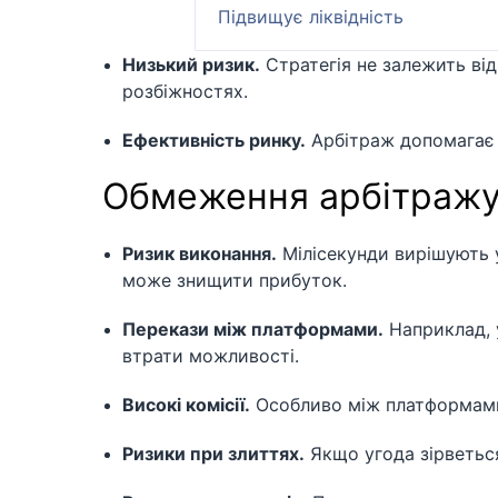
Підвищує ліквідність
Низький ризик.
Стратегія не залежить ві
розбіжностях.
Ефективність ринку.
Арбітраж допомагає в
Обмеження арбітраж
Ризик виконання.
Мілісекунди вирішують у
може знищити прибуток.
Перекази між платформами.
Наприклад, 
втрати можливості.
Високі комісії.
Особливо між платформами 
Ризики при злиттях.
Якщо угода зірветься