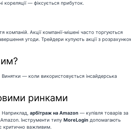
ні кореляції — фіксується прибуток.
я компаній. Акції компанії-мішені часто торгуються
авершення угоди. Трейдери купують акції з розрахунко
ним?
и. Винятки — коли використовується інсайдерська
совими ринками
. Наприклад,
арбітраж на Amazon
— купівля товарів за
 Amazon. Інструменти типу
MoreLogin
допомагають
 є критично важливим.