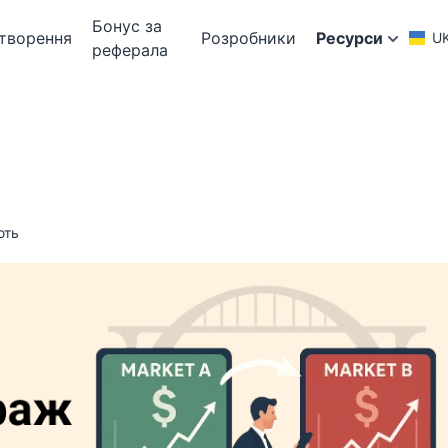
Бонус за
творення
Розробники
Ресурси
U
реферала
ють