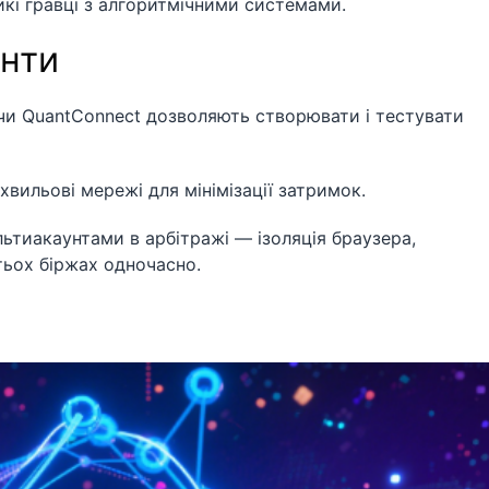
кі гравці з алгоритмічними системами.
енти
чи QuantConnect дозволяють створювати і тестувати
ильові мережі для мінімізації затримок.
ьтиакаунтами в арбітражі — ізоляція браузера,
атьох біржах одночасно.