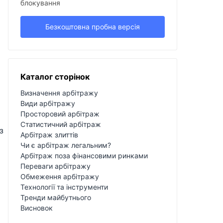
блокування
Безкоштовна пробна версія
Каталог сторінок
Визначення арбітражу
Види арбітражу
Просторовий арбітраж
Статистичний арбітраж
з
Арбітраж злиттів
Чи є арбітраж легальним?
Арбітраж поза фінансовими ринками
Переваги арбітражу
Обмеження арбітражу
Технології та інструменти
Тренди майбутнього
Висновок