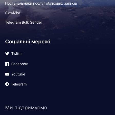
Постачальники послуг облікових записів
SlowMist
Telegram Bulk Sender
Соціальні мережі
Twitter
Facebook
Youtube
Telegram
Ми підтримуємо