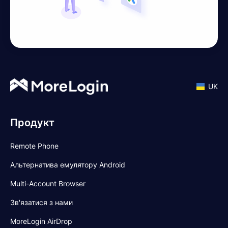
UK
Продукт
Remote Phone
Альтернатива емулятору Android
Multi-Account Browser
Зв'язатися з нами
MoreLogin AirDrop