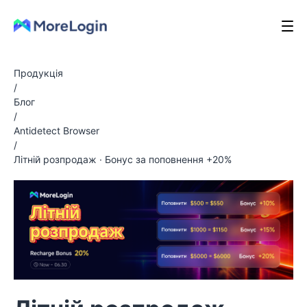
Продукція
/
Блог
/
Antidetect Browser
/
Літній розпродаж · Бонус за поповнення +20%