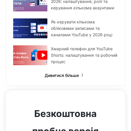
2026: налаштування, ролі та
керування кількома акаунтами
Як керувати кількома
обліковими записами та
каналами YouTube у 2026 році
Хмарний телефон для YouTube
Shorts: налаштування та робочий
процес
Дивитися більше
Безкоштовна