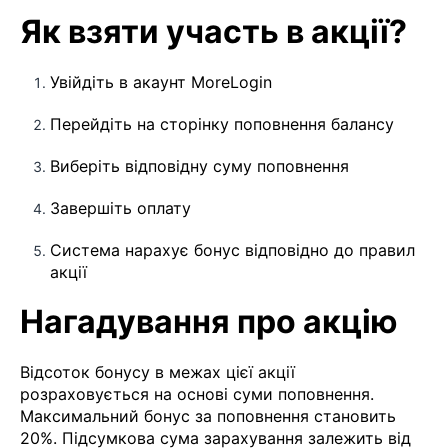
Як взяти участь в акції?
Увійдіть в акаунт MoreLogin
Перейдіть на сторінку поповнення балансу
Виберіть відповідну суму поповнення
Завершіть оплату
Система нарахує бонус відповідно до правил
акції
Нагадування про акцію
Відсоток бонусу в межах цієї акції
розраховується на основі суми поповнення.
Максимальний бонус за поповнення становить
20%. Підсумкова сума зарахування залежить від