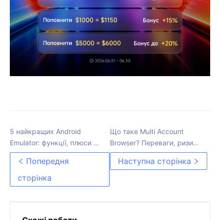
5 найкращих Android
Що таке Multi Account
Emulator: функції, плюси та
Browser? Переваги, ризики
обмеження
та сценарії використання
Попередня
Наступна сторінка
сторінка
Схожі роботи