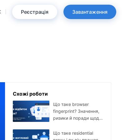
Реєстрація
Завантаження
K
Схожі роботи
Що таке browser
fingerprint? Значення,
ризики й поради щодо
захисту
Що таке residential
proxy і як він працює