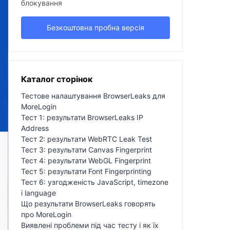
блокування
Безкоштовна пробна версія
Каталог сторінок
Тестове налаштування BrowserLeaks для
MoreLogin
Тест 1: результати BrowserLeaks IP
Address
Тест 2: результати WebRTC Leak Test
Тест 3: результати Canvas Fingerprint
Тест 4: результати WebGL Fingerprint
Тест 5: результати Font Fingerprinting
Тест 6: узгодженість JavaScript, timezone
і language
Що результати BrowserLeaks говорять
про MoreLogin
Виявлені проблеми під час тесту і як їх