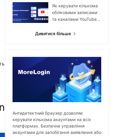
акаунтами
Як керувати кількома
обліковими записами
та каналами YouTube у
2026 році
Дивитися більше
ть
n
Антидетектний браузер дозволяє
керувати кількома акаунтами на всіх
платформах. Безпечне управління
акаунтами для запобігання виявлення або