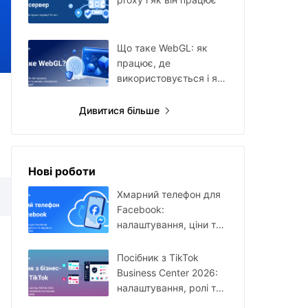
Що таке WebGL: як
працює, де
використовується і які
ризики має для
browser fingerprint
Дивитися більше
Нові роботи
Хмарний телефон для
Facebook:
налаштування, ціни та
сценарії використання
у 2026 році
Посібник з TikTok
Business Center 2026:
налаштування, ролі та
керування кількома