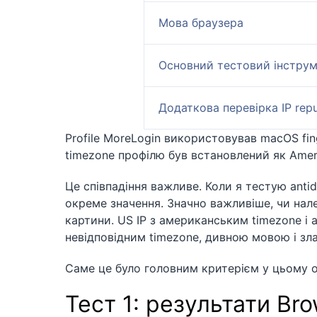
Мова браузера
Основний тестовий інструм
Додаткова перевірка IP repu
Profile MoreLogin використовував macOS finge
timezone профілю був встановлений як Ameri
Це співпадіння важливе. Коли я тестую anti
окреме значення. Значно важливіше, чи нале
картини. US IP з американським timezone і 
невідповідним timezone, дивною мовою і зла
Саме це було головним критерієм у цьому о
Тест 1: результати Br