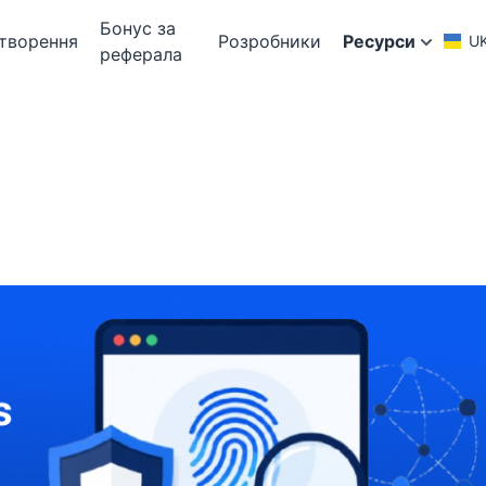
Бонус за
творення
Розробники
Ресурси
U
реферала