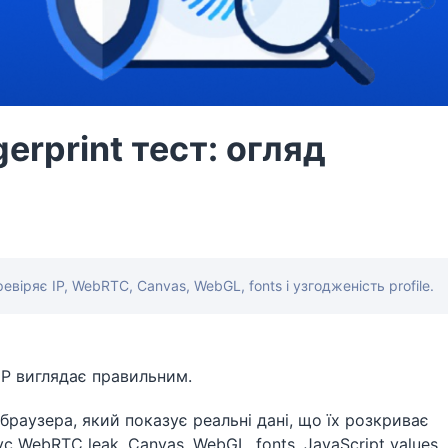
gerprint тест: огляд
віряє IP, WebRTC, Canvas, WebGL, fonts і узгодженість profile.
 IP виглядає правильним.
браузера, який показує реальні дані, що їх розкриває
с WebRTC leak, Canvas, WebGL, fonts, JavaScript values,