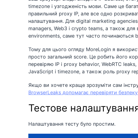
timezone і узгодженість мови. Саме це бага
правильний proxy IP, але все одно розкриват
налаштування. Для digital marketing agencies, 
managers, Web3 і crypto teams, а також для 
environments, саме тут часто починаються ba
Тому для цього огляду MoreLogin я використа
просто загальний score. Це робить його кор
перевіряю IP і proxy behavior, WebRTC leaks, 
JavaScript і timezone, а також роль proxy rep
Якщо ви хочете краще зрозуміти сам інстру
BrowserLeaks допомагає перевіряти безпеку
Тестове налаштування
Налаштування тесту було простим.