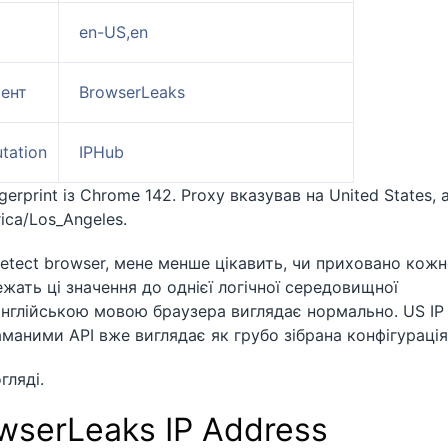
en-US,en
ент
BrowserLeaks
tation
IPHub
rprint із Chrome 142. Proxy вказував на United States, 
ca/Los_Angeles.
detect browser, мене менше цікавить, чи приховано кожн
жать ці значення до однієї логічної середовищної
англійською мовою браузера виглядає нормально. US IP
маними API вже виглядає як грубо зібрана конфігурація
гляді.
owserLeaks IP Address