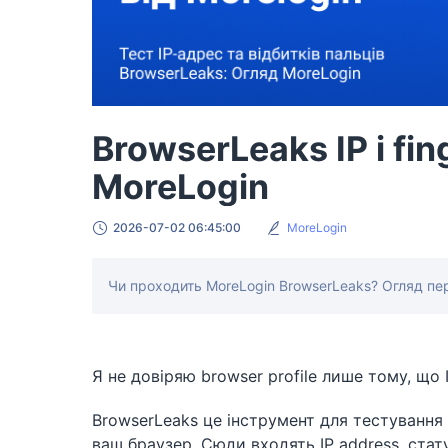
BrowserLeaks IP і fin
MoreLogin
2026-07-02 06:45:00
MoreLogin
Чи проходить MoreLogin BrowserLeaks? Огляд пере
Я не довіряю browser profile лише тому, що
BrowserLeaks це інструмент для тестування 
ваш браузер. Сюди входять IP address, стату