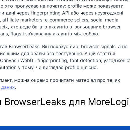
то хто пропускає на початку: profile може показувати
и дані через fingerprinting API або через неузгоджені
affiliate marketers, e-commerce sellers, social media
всіх, хто веде багато акаунтів в ізольованих browser
ns, flags і зв’язування акаунтів між собою.
в BrowserLeaks. Він показує сирі browser signals, а не
иснішим для реального тестування. У цій статті я
Canvas і WebGL fingerprinting, font detection, узгодженіс
utation у тому, чи виглядає profile цілісно.
мент, можна окремо прочитати матеріал про те, як
 даних
.
 BrowserLeaks для MoreLogi