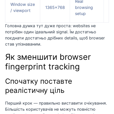
Real
Window size
br
1365×768
browsing
/ viewport
mo
setup
di
Головна думка тут дуже проста: websites не
потрібен один ідеальний signal. Їм достатньо
поєднати достатньо дрібних details, щоб browser
став упізнаваним.
Як зменшити browser
fingerprint tracking
Спочатку поставте
реалістичну ціль
Перший крок — правильно виставити очікування.
Більшість користувачів не можуть повністю