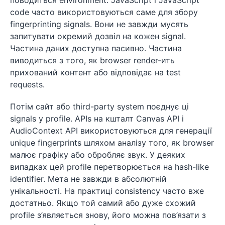
code часто використовуються саме для збору
fingerprinting signals. Вони не завжди мусять
запитувати окремий дозвіл на кожен signal.
Частина даних доступна пасивно. Частина
виводиться з того, як browser render-ить
прихований контент або відповідає на test
requests.
Потім сайт або third-party system поєднує ці
signals у profile. APIs на кшталт Canvas API і
AudioContext API використовуються для генерації
unique fingerprints шляхом аналізу того, як browser
малює графіку або обробляє звук. У деяких
випадках цей profile перетворюється на hash-like
identifier. Мета не завжди в абсолютній
унікальності. На практиці consistency часто вже
достатньо. Якщо той самий або дуже схожий
profile з’являється знову, його можна пов’язати з