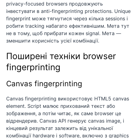
privacy-focused browsers продовжують
інвестувати в anti-fingerprinting protections. Unique
fingerprint може тягнутися через кілька sessions і
робити tracking набагато ефективнішим. Мета тут
не в тому, щоб прибрати кожен signal. Мета —
зменшити корисність усієї комбінації.
Поширені техніки browser
fingerprinting
Canvas fingerprinting
Canvas fingerprinting використовує HTML5 canvas
element. Script малює прихований текст або
зображення, а потім читає, як саме browser це
відрендерив. Canvas API генерує canvas image, і
кінцевий результат залежить від унікальної
комбінації hardware і software, включно з graphics