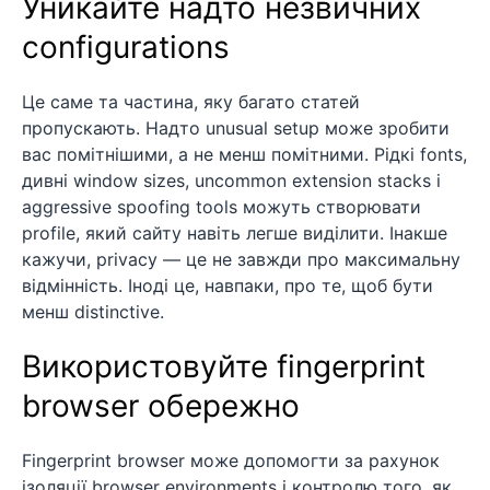
Уникайте надто незвичних
configurations
Це саме та частина, яку багато статей
пропускають. Надто unusual setup може зробити
вас помітнішими, а не менш помітними. Рідкі fonts,
дивні window sizes, uncommon extension stacks і
aggressive spoofing tools можуть створювати
profile, який сайту навіть легше виділити. Інакше
кажучи, privacy — це не завжди про максимальну
відмінність. Іноді це, навпаки, про те, щоб бути
менш distinctive.
Використовуйте fingerprint
browser обережно
Fingerprint browser може допомогти за рахунок
ізоляції browser environments і контролю того, як