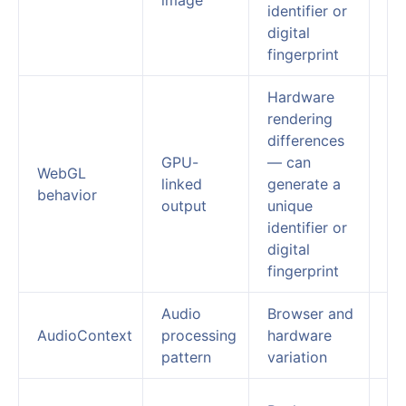
identifier or
digital
fingerprint
Hardware
rendering
differences
GPU-
— can
WebGL
Im
linked
generate a
behavior
pr
output
unique
identifier or
digital
fingerprint
Audio
Browser and
Ad
AudioContext
processing
hardware
un
pattern
variation
Ca