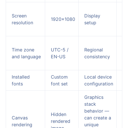
He
Screen
Display
di
1920×1080
resolution
setup
si
br
Us
Time zone
UTC-5 /
Regional
re
and language
EN-US
consistency
an
an
Installed
Custom
Local device
Of
fonts
font set
configuration
id
Graphics
stack
behavior —
Hidden
St
Canvas
can create a
rendered
fi
rendering
unique
image
si