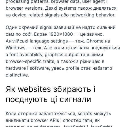
processing patterns, browser data, user agent і
browser versions. Деякі systems також дивляться
на device-related signals або networking behavior.
Один окремий signal зазвичай не надто сильний
сам по собі. Екран 1920×1080 — це звично.
Англійські language settings — теж. Chrome на
Windows — теж. Але коли ці сигнали поєднуються
з font availability, graphics output та іншими
browser-specific traits, а також з різницею в
hardware і software, увесь profile стає набагато
distinctive.
Як websites збирають і
поєднують ці сигнали
Коли сторінка завантажується, scripts можуть
викликати browser APIs і спостерігати, як
поводиться environment. JavaScript і JavaScript