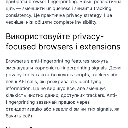
прибрати browser fingerprinting. Більш реалістична
ціль — зменшити uniqueness і знизити tracking
consistency. Це практична privacy strategy. І це
чесніше, ніж обіцяти complete invisibility.
Використовуйте privacy-
focused browsers і extensions
Browsers з anti-fingerprinting features можуть
зменшувати корисність fingerprinting signals. Деякі
privacy tools також блокують scripts, trackers або
певні API calls, які розкривають identifying
information. Це не вирішує все, але зменшує
кількість чистих даних, доступних trackers. Anti-
fingerprinting зазвичай працює через
стандартизацію або невеликі зміни тих signals, які
бачить сайт.