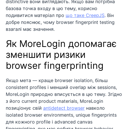
distinctive вони виглядають. Якщо вам потрібна
базова точка входу в цю тему, корисно
подивитися матеріал про
що таке CreepJS
. Він
добре пояснює, чому browser fingerprint testing
взагалі має значення.
Як MoreLogin допомагає
зменшити ризики
browser fingerprinting
Якщо мета — краще browser isolation, більш
consistent profiles і менший overlap між sessions,
MoreLogin природно вписується в цю тему. Згідно
з його current product materials, MoreLogin
позиціонує свій
antidetect browser
навколо
isolated browser environments, unique fingerprints
для кожного profile і advanced canvas
fingerprinting, яке має робити browser behavior