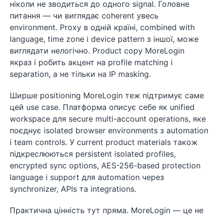
ніколи не зводиться до одного signal. Головне
питання — чи виглядає coherent увесь
environment. Proxy в одній країні, combined with
language, time zone і device pattern з іншої, може
виглядати нелогічно. Product copy MoreLogin
якраз і робить акцент на profile matching і
separation, а не тільки на IP masking.
Ширше positioning MoreLogin теж підтримує саме
цей use case. Платформа описує себе як unified
workspace для secure multi-account operations, яке
поєднує isolated browser environments з automation
і team controls. У current product materials також
підкреслюються persistent isolated profiles,
encrypted sync options, AES-256-based protection
language і support для automation через
synchronizer, APIs та integrations.
Практична цінність тут пряма. MoreLogin — це не