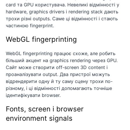
card та GPU користувача. Невеликі відмінності у
hardware, graphics drivers і rendering stack дають
трохи різні outputs. Саме ці відмінності і стають
частиною fingerprint.
WebGL fingerprinting
WebGL fingerprinting працює схоже, але робить
більший акцент на graphics rendering через GPU.
Сайт може створити off-screen 3D content і
проаналізувати output. Два пристрої можуть
відрендерити одну й ту саму сцену трохи по-
різному, і ці відмінності допомагають точніше
ідентифікувати browser.
Fonts, screen і browser
environment signals