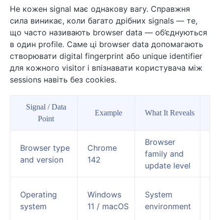
Не кожен signal має однакову вагу. Справжня
сила виникає, коли багато дрібних signals — те,
що часто називають browser data — об’єднуються
в один profile. Саме ці browser data допомагають
створювати digital fingerprint або unique identifier
для кожного visitor і впізнавати користувача між
sessions навіть без cookies.
Signal / Data
Example
What It Reveals
Wh
Point
Browser
He
Browser type
Chrome
family and
na
and version
142
update level
id
Ad
Operating
Windows
System
st
system
11 / macOS
environment
th