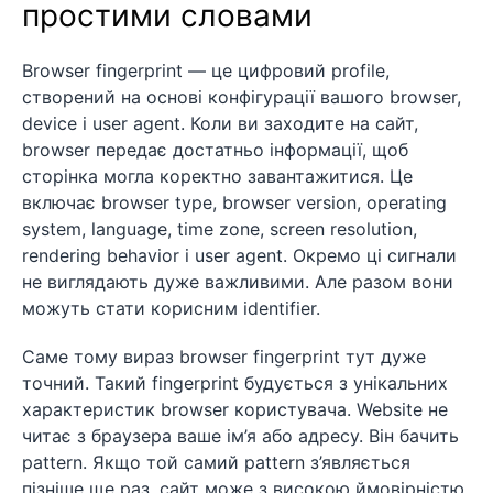
простими словами
Browser fingerprint — це цифровий profile,
створений на основі конфігурації вашого browser,
device і user agent. Коли ви заходите на сайт,
browser передає достатньо інформації, щоб
сторінка могла коректно завантажитися. Це
включає browser type, browser version, operating
system, language, time zone, screen resolution,
rendering behavior і user agent. Окремо ці сигнали
не виглядають дуже важливими. Але разом вони
можуть стати корисним identifier.
Саме тому вираз browser fingerprint тут дуже
точний. Такий fingerprint будується з унікальних
характеристик browser користувача. Website не
читає з браузера ваше ім’я або адресу. Він бачить
pattern. Якщо той самий pattern з’являється
пізніше ще раз, сайт може з високою ймовірністю