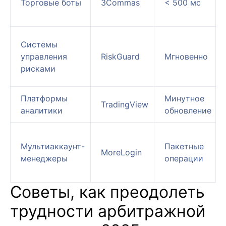
Торговые боты
3Commas
< 500 мс
Системы
управления
RiskGuard
Мгновенно
рисками
Платформы
Минутное
TradingView
аналитики
обновление
Мультиаккаунт-
Пакетные
MoreLogin
менеджеры
операции
Советы, как преодолеть
трудности арбитражной