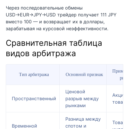
Через последовательные обмены
USD→EUR→JPY→USD трейдер получает 111 JPY
вместо 100 — и возвращает их в доллары,
зарабатывая на курсовой неэффективности.
Сравнительная таблица
видов арбитража
Примен
Тип арбитража
Основной признак
рын
Ценовой
Акции,
Пространственный
разрыв между
товар
рынками
Разница между
Товары
Временной
спотом и