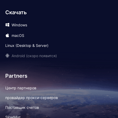
Скачать
Windows
macOS
Linux (Desktop & Server)
Android (скоро появится)
Partners
Центр партнеров
провайдер прокси-серверов
Поставщик счетов
SlowMist