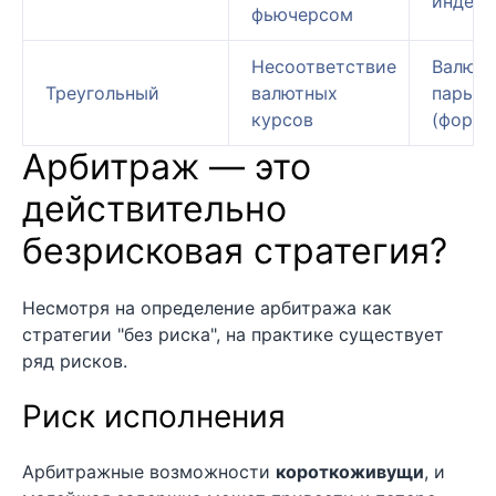
индек
фьючерсом
Несоответствие
Валют
Треугольный
валютных
пары
курсов
(форек
Арбитраж — это
действительно
безрисковая стратегия?
Несмотря на определение арбитража как
стратегии "без риска", на практике существует
ряд рисков.
Риск исполнения
Арбитражные возможности
короткоживущи
, и