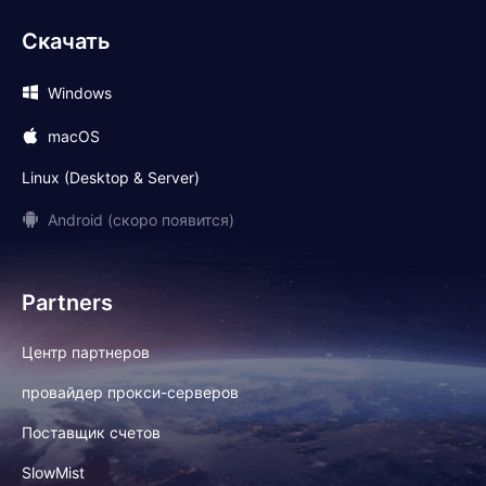
Скачать
Windows
macOS
Linux (Desktop & Server)
Android (скоро появится)
Partners
Центр партнеров
провайдер прокси-серверов
Поставщик счетов
SlowMist