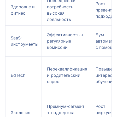
Повседневная
Рост
Здоровье и
потребность,
превентив
фитнес
высокая
подхода
лояльность
Эффективность +
Бум
SaaS-
регулярные
автомати
инструменты
комиссии
с помощь
Переквалификация
Повышен
EdTech
и родительский
интерес к
спрос
обучению
Премиум-сегмент
Рост
Экология
+ поддержка
циркуляр