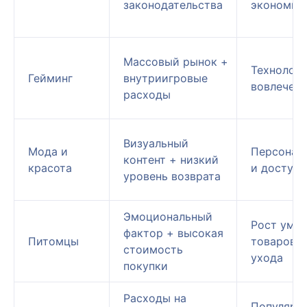
законодательства
экономик
Массовый рынок +
Технолог
Гейминг
внутриигровые
вовлечени
расходы
Визуальный
Мода и
Персонал
контент + низкий
красота
и доступн
уровень возврата
Эмоциональный
Рост умн
фактор + высокая
Питомцы
товаров д
стоимость
ухода
покупки
Расходы на
Популярн