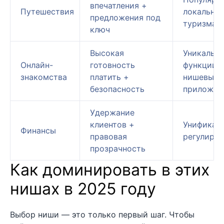
впечатления +
Путешествия
локальног
предложения под
туризма
ключ
Высокая
Уникальн
Онлайн-
готовность
функции в
знакомства
платить +
нишевых
безопасность
приложен
Удержание
клиентов +
Унификац
Финансы
правовая
регулиро
прозрачность
Как доминировать в этих
нишах в 2025 году
Выбор ниши — это только первый шаг. Чтобы