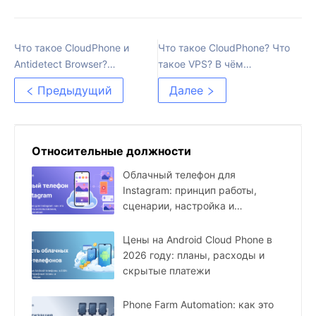
Что такое CloudPhone и
Что такое CloudPhone? Что
Antidetect Browser?
такое VPS? В чём
Почему MMO-
разница?
Предыдущий
Далее
специалисты часто их
путают?
Относительные должности
Облачный телефон для
Instagram: принцип работы,
сценарии, настройка и
ограничения
Цены на Android Cloud Phone в
2026 году: планы, расходы и
скрытые платежи
Phone Farm Automation: как это