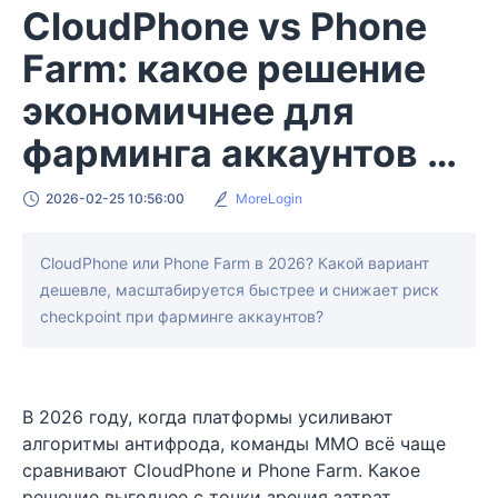
CloudPhone vs Phone
Farm: какое решение
экономичнее для
фарминга аккаунтов в
2026 году?
2026-02-25 10:56:00
MoreLogin
CloudPhone или Phone Farm в 2026? Какой вариант
дешевле, масштабируется быстрее и снижает риск
checkpoint при фарминге аккаунтов?
В 2026 году, когда платформы усиливают
алгоритмы антифрода, команды MMO всё чаще
сравнивают CloudPhone и Phone Farm. Какое
решение выгоднее с точки зрения затрат,