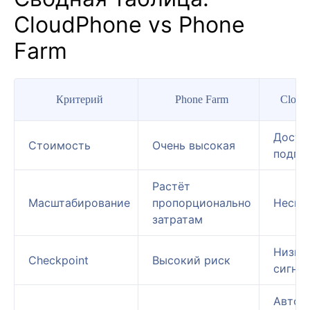
CloudPhone vs Phone
Farm
Критерий
Phone Farm
Cloud
Досту
Стоимость
Очень высокая
подпи
Растёт
Масштабирование
пропорционально
Неско
затратам
Низки
Checkpoint
Высокий риск
сигна
Автом