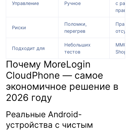
Управление
Ручное
с раз
прав
Поломки,
Практ
Риски
перегрев
отсут
Небольших
MMO 2
Подходит для
тестов
Shops
Почему MoreLogin
CloudPhone — самое
экономичное решение в
2026 году
Реальные Android-
устройства с чистым