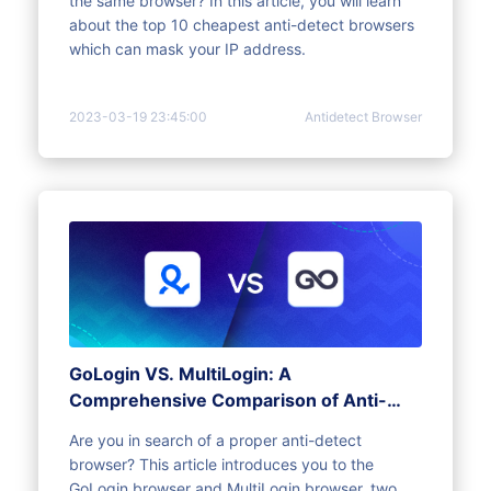
the same browser? In this article, you will learn
about the top 10 cheapest anti-detect browsers
which can mask your IP address.
2023-03-19 23:45:00
Antidetect Browser
GoLogin VS. MultiLogin: A
Comprehensive Comparison of Anti-
Detect Browsing
Are you in search of a proper anti-detect
browser? This article introduces you to the
GoLogin browser and MultiLogin browser, two