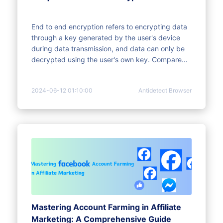
End to end encryption refers to encrypting data
through a key generated by the user's device
during data transmission, and data can only be
decrypted using the user's own key. Compared
to traditional encryption methods, the advantage
of end-to-end encryption is that it protects the
2024-06-12 01:10:00
Antidetect Browser
integrity and privacy of data, preventing attacks
and prying by others.
Mastering Account Farming in Affiliate
Marketing: A Comprehensive Guide