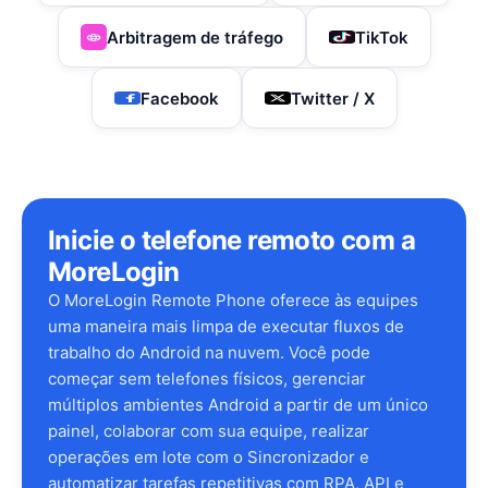
Arbitragem de tráfego
TikTok
Facebook
Twitter / X
Inicie o telefone remoto com a
MoreLogin
O MoreLogin Remote Phone oferece às equipes
uma maneira mais limpa de executar fluxos de
trabalho do Android na nuvem. Você pode
começar sem telefones físicos, gerenciar
múltiplos ambientes Android a partir de um único
painel, colaborar com sua equipe, realizar
operações em lote com o Sincronizador e
automatizar tarefas repetitivas com RPA, API e