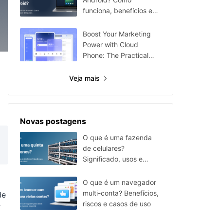
funciona, benefícios e
limitações
Boost Your Marketing
Power with Cloud
Phone: The Practical
Multi-Account
Management Tool
Veja mais
Novas postagens
O que é uma fazenda
de celulares?
Significado, usos e
alternativa em nuvem
O que é um navegador
multi-conta? Benefícios,
de
riscos e casos de uso
r