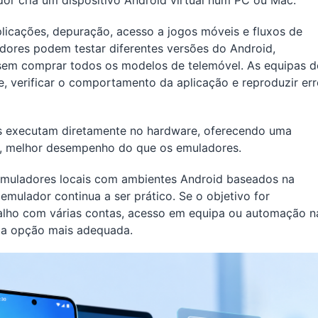
dor cria um dispositivo Android virtual num PC ou Mac.
aplicações, depuração, acesso a jogos móveis e fluxos de
dores podem testar diferentes versões do Android,
 sem comprar todos os modelos de telemóvel. As equipas d
e, verificar o comportamento da aplicação e reproduzir er
s executam diretamente no hardware, oferecendo uma
os, melhor desempenho do que os emuladores.
 emuladores locais com ambientes Android baseados na
emulador continua a ser prático. Se o objetivo for
balho com várias contas, acesso em equipa ou automação n
a opção mais adequada.