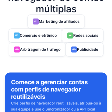
múltiplas
Marketing de afiliados
Comércio eletrônico
Redes sociais
Arbitragem de tráfego
Publicidade
Comece a gerenciar contas
com perfis de navegador
reutilizáveis
Crie perfis de navegador reutilizáveis, atribua-os à
sua equipe e use o Sincronizador ou a API local