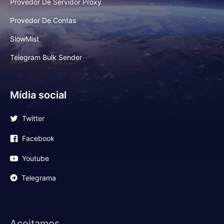
Provedor De Servidor Proxy
Provedor De Contas
SlowMist
Telegram Bulk Sender
Mídia social
Twitter
Facebook
Youtube
Telegrama
Aceitamos