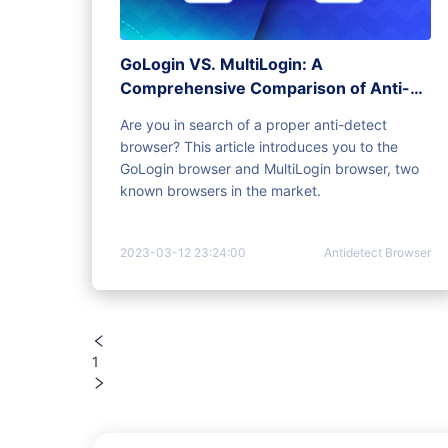
GoLogin VS. MultiLogin: A
Comprehensive Comparison of Anti-
Detect Browsing
Are you in search of a proper anti-detect
browser? This article introduces you to the
GoLogin browser and MultiLogin browser, two
known browsers in the market.
2023-03-12 23:24:00
Antidetect Browser
1