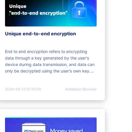
Unique end-to-end encryption
End to end encryption refers to encrypting
data through a key generated by the user's
device during data transmission, and data can
only be decrypted using the user's own key.
Compared to traditional encryption methods,
the advantage of end-to-end encryption is that
2024-06-12 01:10:00
Antidetect Browser
it protects the integrity and privacy of data,
preventing attacks and prying by others.