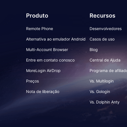
Produto
Recursos
Remote Phone
Desenvolvedores
Alternativa ao emulador Android
Casos de uso
Multi-Account Browser
Blog
Entre em contato conosco
Central de Ajuda
MoreLogin AirDrop
Programa de afiliad
Preços
Vs. Multilogin
Nota de liberação
Vs. Gologin
Vs. Dolphin Anty