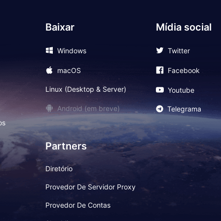
Baixar
Mídia social
Windows
Twitter
macOS
Facebook
Linux (Desktop & Server)
Youtube
Android (em breve)
Telegrama
os
Partners
Diretório
Provedor De Servidor Proxy
Provedor De Contas