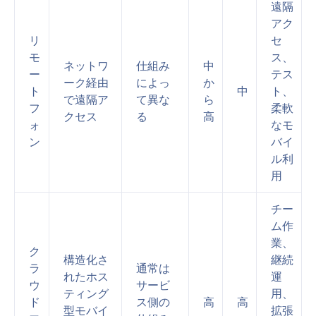
遠隔
アク
リ
セ
モ
ス、
ネットワ
仕組み
中
ー
テス
ーク経由
によっ
か
ト
中
ト、
で遠隔ア
て異な
ら
フ
柔軟
クセス
る
高
ォ
なモ
ン
バイ
ル利
用
チー
ム作
業、
ク
構造化さ
継続
ラ
通常は
れたホス
運
ウ
サービ
ティング
用、
ド
ス側の
高
高
型モバイ
拡張