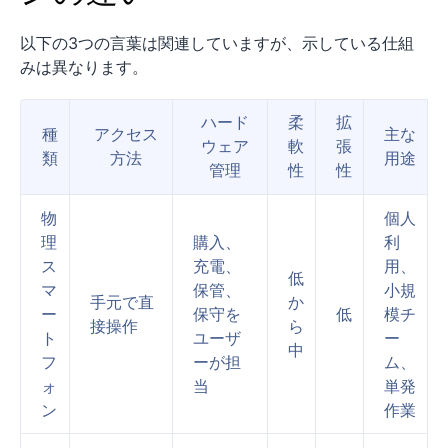
以下の3つの言葉は関連していますが、示している仕組
みは異なります。
ハード
柔
拡
種
アクセス
主な
ウェア
軟
張
類
方法
用途
管理
性
性
物
個人
理
購入、
利
ス
充電、
用、
低
マ
保管、
小規
手元で直
か
ー
保守を
低
模チ
接操作
ら
ト
ユーザ
ー
中
フ
ーが担
ム、
ォ
当
単発
ン
作業