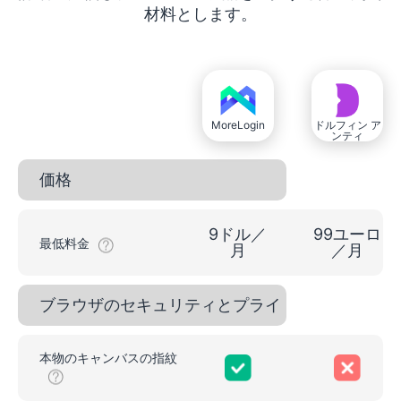
材料とします。
MoreLogin
ドルフィン ア
ンティ
価格
9ドル／
99ユーロ
最低料金
月
／月
ブラウザのセキュリティとプライ
バシー
本物のキャンバスの指紋